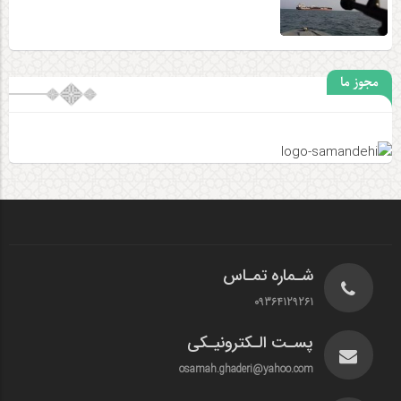
مجوز ما
شـماره تمـاس
09364129261
پسـت الـکترونیـکی
osamah.ghaderi@yahoo.com