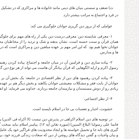
ث) ضعف و سستی بنیان های دینی مانند خانواده ها و مراکزی که در تشکیل ده
در فرد و اجتماع به مراتب بیشتر دارد.
عواملی که از بروز دین گریزی جوانان جلوگیری می کند:
۱- معرفی شایسته دین: معرفی درست دین یکی از راه های مهم برای جلوگیری
همان قرآن و سنت حسنه است، نشان بدهند و شک و تردید را از مخاطبان مخصوص
جوانان نخوا هیم بود. که این امر مهم بر عهده مبلغین دین و مراکزی است که در
ها و مدارس.
۲- پیاده سازی دین و فرامین آن در میان جامعه و اجتماع: پیاده کردن ره
رسول اکرم و ارایه الگوهایی که قرآن بیانگر آن هاست می تواند از هر نوع دین گ
۳- پیاده کردن رهنمود های دین از نظر اقتصادی در جامعه: یک بخش آن بر 
جوانان از بابت فقر و مشکلات معیشتی جوانان بکاهند و بخش دیگر هم بر عهده 
زیادی رو از دوش مستمندان و نیازمندان جامعه بردازند. خداوند می فرماید: (و انفقوا
۴- از نظر اجتماعی:
خشونت، اجبار و تعصبات بی جا در اسلام ناپسند است.
در توصیه های دین اسلام اکراهی در پذیرش دین نیست (لا اکراه فی الدین) پی
فانما علی رسولنا البلاغ المبین) (سوره
گیری های نابه جا و تحمیل خواسته ها و ایجاد محدودیت های فراگیر خود یک عامل
و بیان واجبات و گفتن دیدگاه های روشن از دین که سعادت زندگی فرزند خود، بر