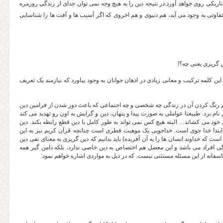
ریکی روی خواهد آورد.در نتیجه دین را به هیچ وجه نمی توان جدای از زندگی روزمره
تفاوتی به وجود می آید، هم دنیوی و هم اخروی که اگر آسیب ها و آفت ها را شناسایی
ن گریزی یعنی چه؟!
ین کلمه ترکیب و معانی زیادی در اذهان جوانان به وجود بیاورد که نیازمند یک تعریف
 کم رنگ کردن آن در زندگی چه شخصی و چه اجتماعی که باعث دور شدن از فرامین دین
ام برد. طبیعتا عواملی به صورت پیدا و پنهان، دین و گرایش به اون رو تهدید می کند
 خود می کشاند… البته هیچ کس نمی تواند به طور کامل با دین قطع رابطه بکند. دین
تدا خدا جوی است. خداجویی یک موهبت فطری است چنانچه قرآن کریم نیز به این
 که خداوند انسان ها را به آن آفریده) باید بدانیم که دین گریزی به معنای نفی دین
ی افراد می باشد و این معضل هم اختصاص به دین خاصی ندارد، بلکه دامن گیر همه
فانه از این مسئله مستثنی نیست. که در ذیل به مواردی اشاره خواهم نمود: