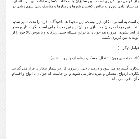
 از عوامل دین گریزی است. دین ستیزان با امکانات گسترده اقتصادی– رسانه ای،
ار آمد نشان دادن دین و به چالش کشیدن باورها و رفتارها و مناسک دینی سهم زیادی در
ت به آسانی امکان پذیر نیست، این محیط ها ناخودآگاه افراد را تحت تاثیر شدید
دی نخستین مرحله درمان جداسازی جوانان از چنین محیط هایی است. اگر به تاریخ صدر
آنجا نشوند. امروزه هم جوانان ما دراین مسئله خیلی زیرکانه و با هوش بالا خود را از
لوده به دین گریزی نکنند.
عوامل دیگر…)
مشکلات متعددی چون اشتغال، مسکن، رفاه، ازدواج و… شده)
کاری گسترده می شود و درصد بالایی از نیروی کار در شمار بیکاران قرار می گیرند.
یکاری، ازدواج، مسکن و غیره دچار می شوند و این جاست که جوانان با انواع و اقسام
آن باقی نمی ماند.