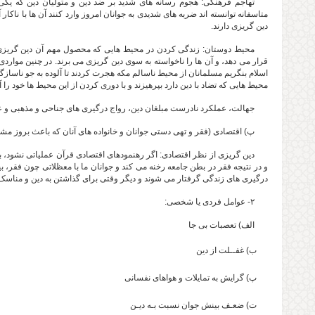
تهاجم فرهنگی: هجوم رسانه های شدید بر ضد دین و متولیان دین که یکی
متاسفانه توانسته اند ضربه های شدیدی به جوانان امروز وارد کنند آن ها با ناک
دین گریزی دارند.
محیط دوستان: زندگی کردن در محیط هایی که محصول مهم آن دین گریزی اس
قرار می دهد، و آن ها را ناخواسته به سوی دین گریزی می برند. در چنین موار
اسلام بنگریم مسلمانان از محیط ناسالم مکه هجرت کردند تا آلوده به جو ناسازگار 
محیط هایی که تضاد با دین دارد بپرهیزند و با دوری کردن از این محیط ها خود را آ
جهالت، عملکرد نادرست مبلغان دین، رواج درگیری های جناحی و مذهبی و 
پ) اقتصادی (فقر و تهی دستی جوانان و خانواده های آنان که باعث بروز 
دین گریزی از نظر اقتصادی: اگر رهنمودهای اقتصادی قرآن عملیاتی نشود، بی
و در نتیجه فقر در بطن جامعه رخنه می کند و جوانان ما با معظلاتی چون فقر، ب
درگیری های زندگی گرفتار می شوند و دیگر وقتی برای گذاشتن به دین و مناسک 
۲- عوامل فردی یا شخصی:
الف) تعصبات بی جا
ب) غفــلت از دین
پ) گرایش به تمایلات و هواهای نفسانی
ت) ضعـف بینش جوان نسبت بـه دیـن