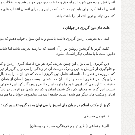
انحرافش نهاده می شود، از راه حق و حقیقت دین دور خواهد شد و به ضلالت و تا
انسان لحاظ کرد. ولی باید توجه داشت که در این راه برای انسان انتخاب های م
کند می تواند بهترین انتخاب را داشته باشد.
علت های دین گریزی در جوانان :
ابتدا باید تعریفی از دین گریزی داشته باشیم و به این سوال جواب دهیم که دی
کلمه گریز یا گریختن روشن تر از آن است که نیازمند تعریف باشد اما شاید ا
دقیق است تا با معانی دیگر اشتباه نشود.
دین گریزی را می توان این چنین تعریف کرد: هر نوع فاصله گیری از دین و
و جلوگیری از گرایش به دین و درک درست آن در زندگی را می توان گریز از دین ن
که امروزه در عصر ما متاسفانه عامل دین گریزی است که جوانان ما را به دنبال
دارای یک امر فطری است و از انسان جدا شدنی نیست چون انسان از همان اب
حقیقت اشاره می کند (روی خود را متوجه آیین خالص پروردگار کن! این فطرتی است
نیست این گریز به معنای کم رنگ شدن ایمان و کم نور شدن چراغ دین در زندگ
ادیان و مکتب های دیگر هم شده است. جامعه اسلامی مخصوصا جوانان ما هم متاس
گریز از مکتب اسلام در جوان های امروز را می توان به دو گروه تقسیم کرد:
۱- عوامل محیطی:
الف) اجتماعی (نظیر تهاجم فرهنگی، محیط و دوستان)