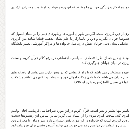
نده افکار و زندگی جوانان ما موثرند که این پدیده عواقب نامطلوب و جبران ناپذیری
 از دین گریزی است. اگر دین باوران آموزه ها و باورهای دینی را بر مبنای اصول که
ا جوانان بگیرند و دین را ناسازگار با علم نشان ندهند، قطعا شاهد دین گریزی
 تشکیل بنیان دینی جوانان نقش دارند مثل خانواده ها و مراکز آموزشی نظیر دانشگاه
نمود های دین چه از نظر اقتصادی، سیاسی، اجتماعی در پرتو کلام قرآن کریم و سنت
ریزی در میان جوانان جلوگیری کند.
عهده مسئولین می باشد که با راه کارهایی که در پیش دارند می توانند از دغدغه های
دین داران می باشد که با دادن زکات اموال خود و صدقات و انفاق می توانند مشکلات
 فی سبیل الله) (سوره بقره آیه ۱۹۵)
امبر تنها بشیر و نذیر است. قرآن کریم در این مورد صراحتا می فرمایید: (فان تولیتم
 تغابن آیه ۱۲). پیامبر اسلام نباید سخت گیری کند، سخت گیری مردم را از ایشان می گریزاند. بر اساس این رهنمودها سخت
 دین گریزی است که خانواده در این مورد نقش بسزایی دارد، پدر و مادر با معرفی دین
 اساس و عنوان این فرامین رقم می خورد، می توانند آینده روشنی برای فرزندان خود