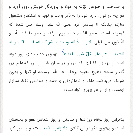
با صداقت و خلوص نیّت به مولا و پروردگار خویش روی آورد و
هر چه در توان دارد خود را به ذکر و دعا و توبه و استغفار مشغول
سازد، چنانکه از پیامبر اکرم صلی الله علیه وسلم نقل شده که
فرموده است: «خیر الدّعاء دعاء یوم عرفه، و خیر ما قلته أنا و
النّبیّون من قبلی:
لا إله إلاّ اله وحده لا شریک له، له الملک و له
[۷]
الحمد و هو علی کلّ شیء قدیر»
: بهترین دعا، دعای روز عرفه
است و بهترین گفتاری که من و پیامبران قبل از من گفته‌ایم این
گفتار است: «هیچ معبود برحقی جز الله نیست، او تنها و بدون
شریک می‌باشد، ملک و فرمانروائی و حمد و ستایش فقط سزاوار
اوست، و او بر هر چیزی تواناست».
بنابراین روز عرفه، روز دعا و نیایش و روز التماس عفو و بخشش
است و بهترین ذکر در آن گفتن:
«لا إله إلاّ الله»
است، و پیامبر اکرم