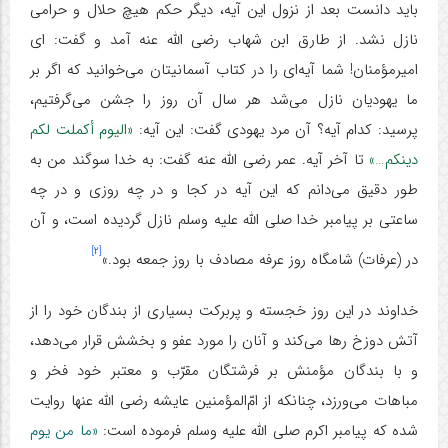
باید دانست بعد از نزول این آیه، دیگر حکم هیچ حلال و حرامی
نازل نشد. از طارق ابن شهاب رضی الله عنه آمد و گفت: ای
امیرمؤمنان! شما آیه‌ای را در کتاب آسمانیتان می‌خوانید که اگر بر
ما یهودیان نازل می‌شد هر سال آن روز را جشن می‌گرفتیم،
پرسید: کدام آیه؟ آن مرد یهودی گفت: این آیه:
«الیوم أکملت لکم
دینکم…»
تا آخر آیه. عمر رضی الله عنه گفت: به خدا سوگند من به
طور دقیق می‌دانم که این آیه در کجا و در چه روزی و در چه
ساعتی بر پیامبر خدا صلی الله علیه وسلم نازل گردیده است، و آن
[۲]
در (عرفات) شامگاه روز عرفه مصادف با روز جمعه بود.»
خداوند در این روز خجسته و پربرکت بسیاری از بندگان خود را از
آتش دوزخ رها می‌کند و آنان را مورد عفو و بخشش قرار می‌دهد،
و با بندگان مؤمنش بر فرشتگان مقرّب و معتبر خود فخر و
مباهات می‌ورزد، چنانکه از امّ‌المؤمنین عایشه رضی الله عنها روایت
شده که پیامبر اکرم صلی الله علیه وسلم فرموده است:
«ما من یوم