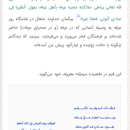
الله تعالی یباهی ملائکته عشیه عرفه بأهل عرفه، یقول: أنظروا إلی
[۵]
عبادی أتونی شعثا غبرا»
: بیگمان خداوند متعال در شامگاه روز
عرفه به وسیله کسانی که در عرفه (و در صحرای عرفات) حاضر
شده‌اند بر فرشتگان فخر می‌ورزد و می‌فرماید: ببینید که بندگانم
چگونه با حالت ژولیده و غبارآلود پیش من آمده‌اند.
ابن قیم در «قصیده میمیّه» معروف خود می‌گوید:
فـللّه ذاک الـمـوقــف الأعــــظـم
ویـــدنو بــه الجبّـار جـــلّ جــلاله
کموقف یوم العرض بل ذلک أعظم
یقـــول: عبــادی قـد أتونی محبّ
ه