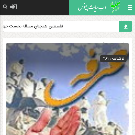
فلسطین همچنان مسئله نخست جهان اسلام 
صفحه اصلی
» گروه »
دینی
شناسه : 281