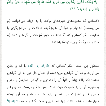
وَلَا یَمْلِکُ الَّذِینَ یَدْعُونَ مِن دُونِهِ الشَّفَاعَهَ إِلَّا مَن شَهِدَ بِالْحَقِّ وَهُمْ
یَعْلَمُونَ. (زخرف/ ۸۶)
«کسانی که معبودهای غیرخدای واحد را به فریاد می‌خوانند (و
می‌پرستند) اختیار و توانائی هیچگونه شفاعت و میانجیگری را
ندارند، مگر کسانی که آگاهانه به حق شهادت و گواهی داده (و
خدا را به یگانگی پرستیده) باشند».
منظور این است: مگر کسانی که
«لا إله إلاّ الله»
را که بر زبان
می‌آورند و به آن گواهی می‌دهند، از اعمال دل نیز به آن گواهی
دهند: (در واقع زباناً و قلباً آن را تصدیق و گواهی نمایند) و معنی
و مفهوم آن را به حقیقت درک کنند. پس شکّی نیست که این امر
بسیار قابل اهمیّت می‌باشد و باید هر مسلمانی به آن توجّه
فوق‌العاده داشته باشد، زیرا که بدیهی است گفتن کلمه
«لا إله إلاّ