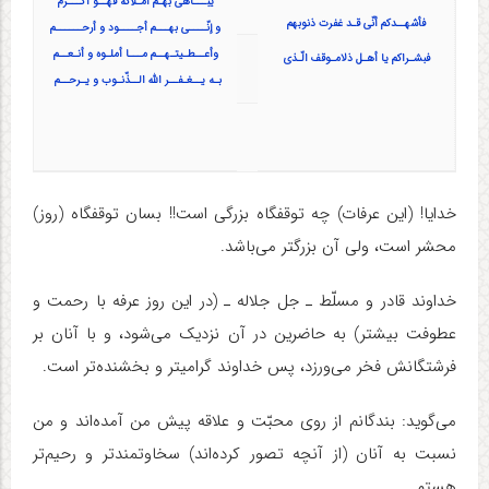
یبـــاهی بهـم أمـلاکه فهــو أکـــرم
فأشهــدکم أنّی قـد غفرت ذنوبهم
و إنّــــی بهـــم أجــــود و أرحــــــم
وأعــطـیتـهــم مـــا أملـوه و أنـعــم
فبشـراکم یا أهـل ذلامـوقف الّـذی
بـه یــغـفــر الله الــذّنـوب و یـرحــم
خدایا! (این عرفات) چه توقفگاه بزرگی است!! بسان توقفگاه (روز)
محشر است، ولی آن بزرگتر می‌باشد.
خداوند قادر و مسلّط ـ جل جلاله ـ (در این روز عرفه با رحمت و
عطوفت بیشتر) به حاضرین در آن نزدیک می‌شود، و با آنان بر
فرشتگانش فخر می‌ورزد، پس خداوند گرامیتر و بخشنده‌تر است.
می‌گوید: بندگانم از روی محبّت و علاقه پیش من آمده‌اند و من
نسبت به آنان (از آنچه تصور کرده‌اند) سخاوتمندتر و رحیم‌تر
هستم.