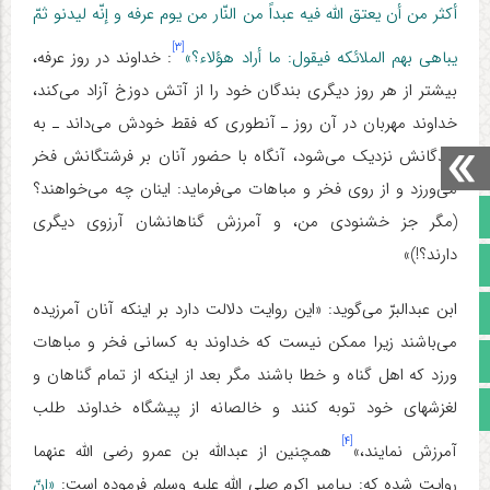
أکثر من أن یعتق الله فیه عبداً من النّار من یوم عرفه و إنّه لیدنو ثمّ
[۳]
یباهی بهم الملائکه فیقول: ما أراد هؤلاء؟»
: خداوند در روز عرفه،
بیشتر از هر روز دیگری بندگان خود را از آتش دوزخ آزاد می‌‌کند،
خداوند مهربان در آن روز ـ آنطوری که فقط خودش می‌داند ـ به
بندگانش نزدیک می‌شود، آنگاه با حضور آنان بر فرشتگانش فخر
می‌ورزد و از روی فخر و مباهات می‌فرماید: اینان چه می‌خواهند؟
صفحه نخست
(مگر جز خشنودی من، و آمرزش گناهانشان آرزوی دیگری
دارند؟!)»
تالار گفتمان
ابن عبدالبرّ می‌گوید: «این روایت دلالت دارد بر اینکه آنان آمرزیده
آپارات
می‌باشند زیرا ممکن نیست که خداوند به کسانی فخر و مباهات
اینستاگرام
ورزد که اهل گناه و خطا باشند مگر بعد از اینکه از تمام گناهان و
لغزشهای خود توبه کنند و خالصانه از پیشگاه خداوند طلب
مجوز سایت
[۴]
آمرزش نمایند،»
همچنین از عبدالله بن عمرو رضی الله عنهما
روایت شده که: پیامبر اکرم صلی الله علیه وسلم فرموده است:
«إنّ