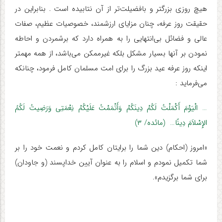
هیچ روزی بزرگتر و بافضیلت‌تر از آن نتابیده است . بنابراین در
حقیقت روز عرفه، چنان مزایای ارزشمند، خصوصیات عظیم، صفات
عالی و فضائل بی‌انتهایی را به همراه دارد که برشمردن و احاطه
‌نمودن بر آنها بسیار مشکل بلکه غیرممکن می‌باشد، از همه مهمتر
اینکه روز عرفه عید بزرگ را برای امت مسلمان کامل فرمود، چنانکه
می‌فرماید :
… الْیَوْمَ أَکْمَلْتُ لَکُمْ دِینَکُمْ وَأَتْمَمْتُ عَلَیْکُمْ نِعْمَتِی وَرَضِیتُ لَکُمُ
الإِسْلاَمَ دِینًا… (مائده/ ۳)
«امروز (احکام) دین شما را برایتان کامل کردم و نعمت خود را بر
شما تکمیل نمودم و اسلام را به عنوان آیین خداپسند (و جاودان)
برای شما برگزیدم».