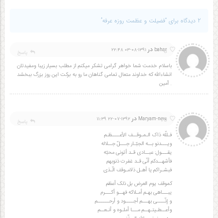
2 دیدگاه برای “فضیلت و عظمت روزه عرفه”
در
8
۱۳۹۱-۰۸-۰۳ ۲۲:۴۸
bahar
پاسخ
باسلام خدمت شما خواهر گرامی تشکر میکنم از مطلب بسیار زیبا ومفیدتان
انشاءالله که خداوند متعال تمامی گناهان ما رو به برکت این روز بزرگ ببخشد
. آمین
در
10
۱۳۹۲-۰۷-۲۲ ۱۱:۳۹
Maryam-new
پاسخ
فـللّه ذاک الـمـوقــف الأعــــظـم
ویـــدنو بــه الجبّـار جـــلّ جــلاله
یقـــول: عبــادی قـد أتونی محبّه
فأشهــدکم أنّی قـد غفرت ذنوبهم
فبشـراکم یا أهـل ذلامـوقف الّـذی
کموقف یوم العرض بل ذلک أعظم
یبـــاهی بهـم أمـلاکه فهــو أکـــرم
و إنّــــی بهـــم أجــــود و أرحــــــم
وأعــطـیتـهــم مـــا أملـوه و أنـعــم