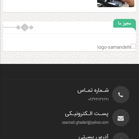
مجوز ما
شـماره تمـاس
09364129261
پسـت الـکترونیـکی
osamah.ghaderi@yahoo.com
آدرس پسـتی