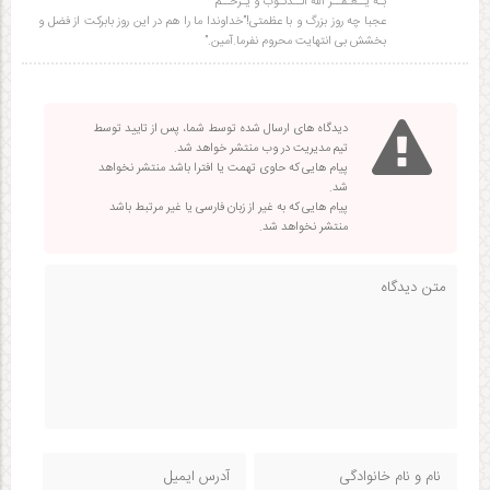
بـه یــغـفــر الله الــذّنـوب و یـرحــم
عجبا چه روز بزرگ و با عظمتی!”خداوندا ما را هم در این روز بابرکت از فضل و
بخشش بی انتهایت محروم نفرما.آمین.”
دیدگاه های ارسال شده توسط شما، پس از تایید توسط
تیم مدیریت در وب منتشر خواهد شد.
پیام هایی که حاوی تهمت یا افترا باشد منتشر نخواهد
شد.
پیام هایی که به غیر از زبان فارسی یا غیر مرتبط باشد
منتشر نخواهد شد.