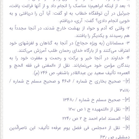
۱- بعد از اینکه ابراهیمu مناسک را انجام داد و از آنها فراغت یافت،
جبرئیل در آن توقفگاه خطاب به او گفت: آیا آن را دریافتی و به
خوبی انجام دادی؟ گفت: آری، دریافتم.
۲- وقتی که آدم و حواء از بهشت خارج شدند، در آنجا مجدداً به
هم رسیدند و یکدیگر را یافتند.
۳- مسلمانان (به ویژه حجاج) در آنجا به گناهان و لغزشهای خود
اعتراف می‌کنند و از بارگاه خدای رحمان طلب آمرزش می‌کنند.
۴- خداوند در آنجا خیر و برکت و رحمت و مغفرت خود را به
بندگان مؤمن خود می‌نمایاند. نقل از «المغنی فی فقه الحج و
العمره» تألیف سعید بن عبدالقادر باشنغر، ص ۲۴۶ (م).
[۲]
– صحیح بخاری ح شماره / ۴۶۰۶ و صحیح مسلم ح شماره /
۳۰۱۷٫
[۳]
– صحیح مسلم ح شماره / ۱۳۴۸٫
[۴]
– نقل از «التمهید» ج ۱ ص ۱۲۰٫
[۵]
– المسند امام احمد ج ۲ ص ۲۲۴٫
[۶]
– نقل از «مجلس فی فضل یوم عرفه» تألیف: ابن ناصر‌الّدین
دمشقی ص ۶۳٫