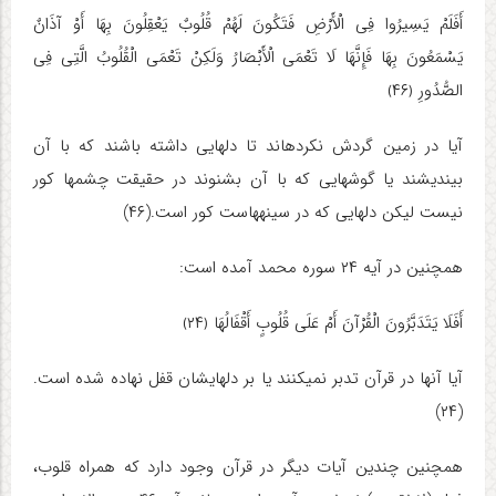
أَفَلَمْ یَسِیرُوا فِی الْأَرْضِ فَتَکُونَ لَهُمْ قُلُوبٌ یَعْقِلُونَ بِهَا أَوْ آذَانٌ
یَسْمَعُونَ بِهَا فَإِنَّهَا لَا تَعْمَى الْأَبْصَارُ وَلَکِنْ تَعْمَى الْقُلُوبُ الَّتِی فِی
الصُّدُورِ ﴿۴۶﴾
آیا در زمین گردش نکرده‏اند تا دلهایى داشته باشند که با آن
بیندیشند یا گوشهایى که با آن بشنوند در حقیقت چشمها کور
نیست لیکن دلهایى که در سینه‏هاست کور است
.
(۴۶)
همچنین در آیه ۲۴ سوره محمد آمده است:
أَفَلَا یَتَدَبَّرُونَ الْقُرْآنَ أَمْ عَلَى قُلُوبٍ أَقْفَالُهَا ﴿۲۴﴾
آیا آنها در قرآن تدبر نمی‏کنند یا بر دلهایشان قفل نهاده شده است.
(۲۴)
همچنین چندین آیات دیگر در قرآن وجود دارد که همراه قلوب،