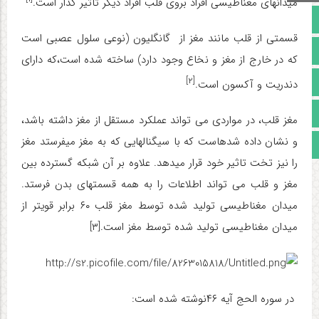
میدان­های مغناطیسی افراد بروی قلب افراد دیگر تاثیر گذار است.
صفحه نخست
قسمتی از قلب مانند مغز از گانگلیون (نوعی سلول عصبی است
تالار گفتمان
که در خارج از مغز و نخاع وجود دارد) ساخته شده است،که دارای
[۲]
آپارات
دندریت و آکسون است.
اینستاگرام
مغز قلب، در مواردی می تواند عملکرد مستقل از مغز داشته باشد،
و نشان داده شده­است که با سیگنال­هایی که به مغز می­فرستد مغز
مجوز سایت
را نیز تخت تاثیر خود قرار می­دهد. علاوه بر آن شبکه گسترده بین
مغز و قلب می تواند اطلاعات را به همه قسمت­های بدن فرستد.
میدان مغناطیسی تولید شده توسط مغز قلب ۶۰ برابر قوی­تر از
میدان مغناطیسی تولید شده توسط مغز است.
[۳]
در سوره الحج آیه ۴۶نوشته شده است: