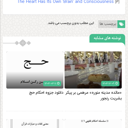
The Heart Has Its Own ‘Brain’ and Consciousness
[۳]
این مطلب بدون برچسب می باشد.
برچسب ها
نوشته های مشابه
۱۴۰۴-۰۳-۱۱
۱۴۰۴-۱۲-۰۹
«مائده مدینه منوره» مرهمی بر پیکر
دانلود جزوه احکام حج
بشریت رنجور