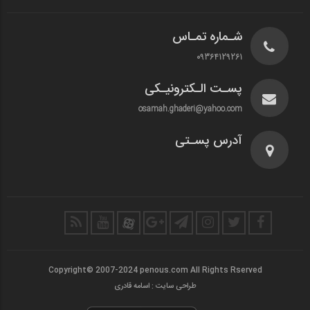
شـماره تمـاس
09364129261
پسـت الـکترونیـکی
osamah.ghaderi@yahoo.com
آدرس پسـتی
Copyright© 2007-2024 penous.com All Rights Rserved
طراحی سایت : اسامه قادری