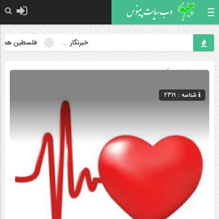
خبرنگار …
فلسطین همچنان م
صفحه اصلی
» گروه »
دینی
شناسه : 2319