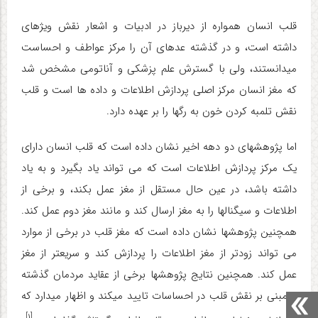
قلب انسان همواره از دیرباز در ادبیات و اشعار نقش ویژه­ای
داشته است، و در گذشته عده­ای آن را مرکز عواطف و احساست
می­دانستند، ولی با گسترش علم پزشکی و آناتومی مشخص شد
که مغز انسان مرکز اصلی پردازش اطلاعات و داده ها است و قلب
نقش تلمبه کردن خون به رگ­ها را بر عهده دارد
.
اما پژوهش­های دو دهه اخیر نشان داده ­است که قلب انسان دارای
یک مرکز پردازش اطلاعات است که می تواند یاد بگیرد و به یاد
داشته باشد، در عین حال مستقل از مغز عمل بکند، و برخی از
اطلاعات و سیگنال­ها را به مغز ارسال کند و مانند مغز دوم عمل کند.
همچنین پژوهش­ها نشان داده است که مغز قلب در برخی از موارد
می تواند زودتر از مغز اطلاعات را پردازش کند و سریع­تر از مغز
عمل کند. همچنین نتایج پژوهش­ها برخی از عقاید مردمان گذشته
را مبنی بر نقش قلب در احساسات تایید می­کند و اظهار می­دارد که
[۱]