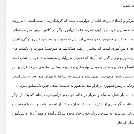
تمرکز و گشادی دریچه قلب از عوارضی است که گربانگیرشان شده است.«اسرین»،
نام کتابش را گذاشته: «از خاکستر خود برمی‌خیزیم». دختربچه مغمومی که هشت سال پیش، نیمه‌ِ‌ پاییز، همراه ۲۷ دانش‌آموز دیگر در کلاس درس مدرسه انقلاب
سته از خاکستر خاموش و فراموشیِ آن آتش که صورت و دست و نفس و بچگی‌شان را
با خود برد، بلند شوند که «هنوز می‌شود زندگی کرد.»اسرین معروفی، یکی از ۱۵ دانش‌آموزی است که بیشتر از بقیه همکلاسی‌ها سوختند؛ صورت و انگشت های
نشهر و تهران گذراندند. آن‌ها که دختران شین‌آباد را می‌شناسند، خوب یادشان است
‌ها و خیابان پاستور و میدان بهارستان و باز بیمارستان. وعده‌ای هم که قرار بود بر
اساسش، یک درمانگاه تخصصی برای دوا و درمان دخترها در شین آباد یا ارومیه تاسیس شود، هیچ‌وقت عملی نشد و مسیر ۱۸ ساعته تا تهران هنوز سر جایش است.
حانی، رئیس‌جمهوری برقرار شد اما هنوز به جاست؛ ماهی حدود یک میلیون تومان.
اسرین و همکلاسی‌هایش، همه هشت سال گذشته را زیر تیغ جراحی گذرانده‌اند؛ ۵۰ بار عمل شده‌اند و هربار در عالم خواب و فراموشی، دیده‌اند که یک بار دیگر
‌هاشان، آن صورت‌های ترد و تمیز، مثل روزهای قبل پانزدهم آذر ۱۳۹۱ شده‌اند، دیگر خبری از آتش نیست، «سیران» و «ساریا» دود نشده و به هوا نرفته‌اند و
آسمان شین‌آباد مثل معنی اسمش، برای همیشه آبی است و دیگر رنگش به سرخی نمی‌زند؛ به سرخی رنگ خون. حالا هجده سالگی آمده و همه آن ۱۵ دانش‌آموز،