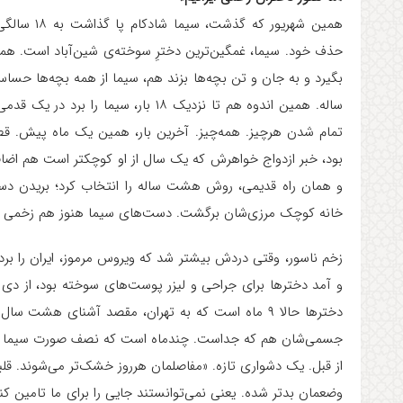
حذف خود. سیما، غمگین‌ترین دخترِ سوخته‌ی شین‌آباد است. هم
بگیرد و به جان و تن بچه‌ها بزند هم، سیما از همه بچه‌ها حس
ساله. همین اندوه هم تا نزدیک ۱۸ بار،
تمام شدن هرچیز. همه‌چیز. آخرین بار، همین یک ماه پیش. قطع
بود، خبر ازدواج خواهرش که یک سال از او کوچکتر است هم اض
و همان راه قدیمی، روش هشت ساله را انتخاب کرد؛ بریدن دست‌ه
خانه کوچک مرزی‌شان برگشت. دست‌های سیما هنوز هم زخمی است
زخم ناسور، وقتی دردش بیشتر شد که ویروس مرموز، ایران را 
و آمد دخترها برای جراحی و لیزر پوست‌های سوخته بود، از دی پا
دخترها حالا ۹ ماه است که به تهران، مقصد آشنای هشت
جسمی‌شان هم که جداست. چندماه است که نصف صورت سیما ع
از قبل. یک دشواری تازه. «مفاصلمان هرروز خشک‌تر می‌شوند. قلبم
وضعمان بدتر شده. یعنی نمی‌توانستند جایی را برای ما تامین کنن