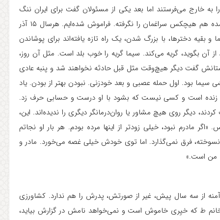
 را به خارج می‌فرستند اما بعد یکی از مسئولان گفت برای ایران ننگ
است که نتواند چند دختر سوخته را درمان کند. از وقتی کرونا آمده هم هیچکس سراغمان را نگرفته. فراموش شده‌ایم. هرسال ۱۵ آذر
ا و بقیه دخترها، با بزرگ شدن، یک راه‌ تازه یافته‌اند برای پوشاندن
 آن بگوید، گریه می‌کند. سیما گریه را خوب بلد است. مثل آن روز،
وستانش گفت دیگر هیچ‌وقت مثل قبل حادثه نخواهند شد و پنبه عادی
ی سیما بود. اول حمله عصبی و بعد خودزنی. نبودن بهتر از بودن. یاد
وز زنده است و کسی نیست که بشود با او درست و حسابی حرف زد.
دند، دیگر روی هیچ مشاور یا روان‌درمانگر دیگری را ندیده‌اند. این،
 «اگر مادرم نبود، خیلی زودتر از اینها مرده بودم. هر بار او نجاتم
سوخته، فرق نمی‌گذارد. اما توی خودش خیلی غصه می‌خورد. مادر و
ت من است.»
. آمنه از سه سال پیش، غیر از صورتش، پدرش را هم ندارد. کشاورزی
انم ط که خیِری خاموش است و نمی‌خواهد نامش در گزارش بیاید،