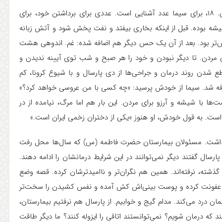
همین شهریور که گذشت، سیما شادکام پا گذاشت به ۱۸ سالگی. ۱۸، برای سیما عدد آشنایی است. عددی برای برداشتن خود، برای
یشه بوده. قبل از اینکه بخاری بیفتد و نفت پخش شود و آتش زبانه
اس‌تر بود. بعد از آن یک حس دیگر هم اضافه شده: غم. اندوهی هشت
 سیما را برد در یک قدمی مردن. تا دیگر نبودن و خود را هر صبح و شب توی آیینه ندیدن و
 شدن روند درمان و جراحی‌ها از دی پارسال و با شیوع کرونا، کم
افه شد. سیما از خودش پرسید: «چه کسی با من عروسی خواهد کرد؟»
ا با شیشه و آرزو برای مردن. این بار هم اما مرگ، نیامده از در
. به قول خودش، او هنوز «یکی از دختران زخمی ایران است.»
برداشت. مسئولان بیمارستان حضرت فاطمه (س) که سال‌ها محل رفت
رسال گفتند دیگر نمی‌توانند در این شرایط درمانشان را ادامه دهند.
 سال گذشته، نرفته‌اند. همین هم نگران‌تر و ناامیدترشان کرده. قصه وضع
فونت کرده و پوست بینی‌اش کش آمده و نفس کشیدن را سخت‌تر
ان درد می‌کند. مدام گیج و خوابیم. از پارسال هم نرفتیم بیمارستان،
د که درمان شویم؟ نمی‌توانستند اتاقی را ایزوله کنند؟ ما دیگر طاقت