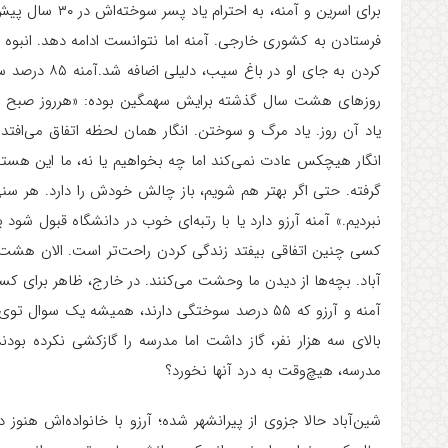
برای اسرین و آمن
فرستادن به کشوری خارجی. آمنه اما نتوانست ادامه دهد. انبوه 
روزهای هشت سال گذشته برایش سهمگین بوده: «هرروز صبح که بید
یاد آن روز. یاد مرگ و سوختن. انگار همان لحظه اتفاق می‌افت
انگار هیچکس عادت نمی‌کند اما چه بخواهیم یا نه، ما این هس
گرفته. حتی اگر بهتر هم شویم، باز چالش خودش را دارد. هر س
نبردیم.» آمنه آرزو دارد یا با رتبه‌ای خوب در دانشگاه قبول شود ی
کسی چنین اتفاقی بیفتد زندگی کردن راحت‌تر است. الان هشت 
آباد. بچه‌ها از دیدن ما وحشت می‌کنند. در خارج، ظاهر برای 
آمنه و آرزو که ۵۵ درصد سوختگی دارند، همیشه یک س
بالای سه هزار نفر، گاز داشت اما مدرسه را گازکشی نکرده بو
مدرسه، هیچ‌وقت به درد آنها نخورد؟
شین‌آباد حالا جزوی از پیرانشهر شده؛ آرزو با خانواده‌اش هنو