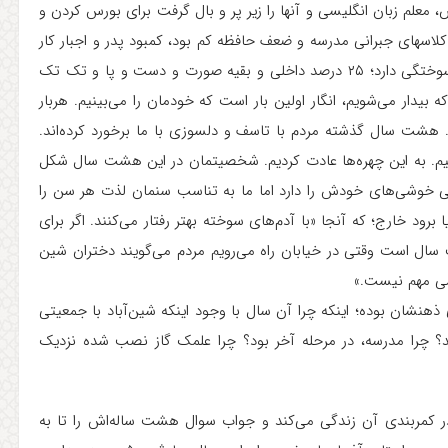
ه، به احترام یاد پسر سوخته‌اش در ۳۰ سال پیش، معلم زبان انگلیسی و آنها را زیر پر و بال گرفت برای بورس کردن و
کلاسهای جبرانی مدرسه و ضعف حافظه کم بود، کمبود پدر و اجبار کار
کردن به جای او در باغ سیب، دلیلی اضافه شد.آمنه ۸۵ درصد سوختگی دارد؛ ۲۵ درصد داخلی و بقیه صورت و دست و پا و تک تک
ار می‌شویم، انگار اولین بار است که خودمان را می‌بینیم. هربار
د. هشت سال گذشته مردم با تاسف و دلسوزی با ما برخورد کرده‌اند.
تیم. به این چهره‌ها عادت کردیم. شخصیتمان در این هشت سال شکل
نی خوشی‌های خودش را دارد اما ما به تناسب سنمان لذت هر سن را
ا برود خارج؛ که آنجا «با آدم‌های سوخته بهتر رفتار می‌کنند. اگر برای
سال است وقتی در خیابان راه می‌رویم مردم می‌گویند دختران شین
کسی مهم نیست.»
وال توی ذهنشان بوده؛ اینکه چرا آن سال با وجود اینکه شین‌آباد با جمعیتی
دند؟ چرا مدرسه، در مرحله آخر بود؟ چرا علمک گاز نصب شده نزدیک
ز در کمربندی آن زندگی می‌کند و جواب سوال‌ هشت ساله‌اش را تا به