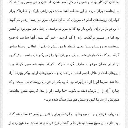
اما آنان تازه‌کار بودند و همین هم کار دست‌شان داد. آنان راهی مسیری شدند که
سال‌هاست برای مردهای این منطقه آشناست؛ کوره‌راهی باریک و خطرناک برای
کولبران روستاهای اطراف مریوان که به آن طرف مرز می‌رسد. رحیم می‌گوید:
«این دو برادر برای اولین‌ بار بود که به مرز می‌رفتند، بارشان هم تلویزیون و کفش
بود اما در مسیر برگشت راه را گم کردند.» خبر گم شدن آنها ساعت ۵ صبح
سه‌شنبه به روستا رسید؛ یعنی فرهاد با موبایلش با یکی از اهالی روستا تماس
گرفت و گفت که بارش شدید برف و بوران آنها را زمین‌گیر کرده است. یک گروه
از اهالی همان موقع به طرف گردنه حرکت کردند، بقیه هم صبر کردند و با
نیروهای امدادی هلال ‌احمر آمدند. در همان جست‌وجوهای اولیه پیکر یخ‌زده آزاد
پیدا شد. سرما او را از پا درآورده بود. کاوه یکی از جوانان روستای نی است. او که
جنازه آزاد را از نزدیک دیده می‌گوید: «ما وقتی او را پیدا کردیم، نفس نداشت،
صورتش از سرما کبود و بدنش هم مثل سنگ شده بود.»
او درباره فرهاد و جست‌وجوهای انجام‌شده برای یافتن این پسر ۱۴ ساله هم گفته
بود: «از همان صبح سه‌شنبه هر جا را گشتم هیچ فایده‌ای نداشت؛ اصلا هیچ ردی از