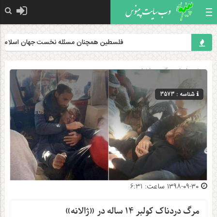
فلسطین همچنان مسئله نخست جهان اسلام است
صفحه اصلی
» گروه »
اخبار
شناسه : 3573
۱۳۹۸-۰۹-۳۰ ساعت: 6:31
مرگ دردناک کولبر ۱۴ ساله در «ژالانه»