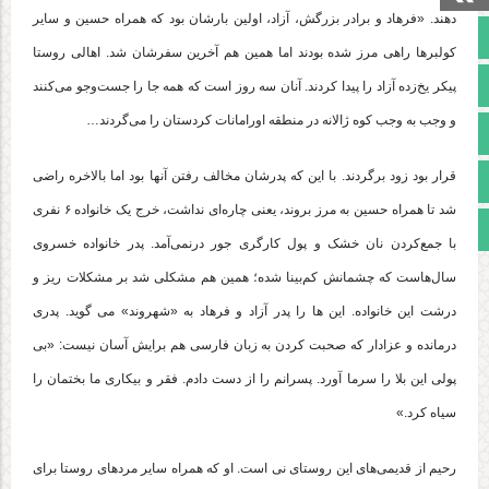
دهند. «فرهاد و برادر بزرگش، آزاد، اولین بارشان بود که همراه حسین و سایر
صفحه نخست
کولبرها راهی مرز شده بودند اما همین هم آخرین سفرشان شد. اهالی روستا
تالار گفتمان
پیکر یخ‌زده آزاد را پیدا کردند. آنان سه روز است که همه جا را جست‌وجو می‌کنند
و وجب به وجب کوه ژالانه در منطقه اورامانات کردستان را می‌گردند…
آپارات
قرار بود زود برگردند. با این که پدرشان مخالف رفتن آنها بود اما بالاخره راضی
اینستاگرام
شد تا همراه حسین به مرز بروند، یعنی چاره‌ای نداشت، خرج یک خانواده ۶ نفری
مجوز سایت
با جمع‌کردن نان خشک و پول کارگری جور درنمی‌آمد. پدر خانواده خسروی
سال‌هاست که چشمانش کم‌بینا شده؛ همین هم مشکلی شد بر مشکلات ریز و
درشت این خانواده. این ها را پدر آزاد و فرهاد به «شهروند» می گوید. پدری
درمانده و عزادار که صحبت کردن به زبان فارسی هم برایش آسان نیست: «بی
پولی این بلا را سرما آورد. پسرانم را از دست دادم. فقر و بیکاری ما بختمان را
سیاه کرد.»
رحیم از قدیمی‌های این روستای نی است. او که همراه سایر مردهای روستا برای