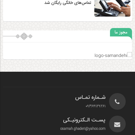
تماس‌های خانگی رایگان شد
مجوز ما
شـماره تمـاس
09364129261
پسـت الـکترونیـکی
osamah.ghaderi@yahoo.com