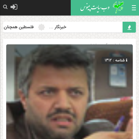
خبرنگار …
فلسطین همچنان مسئله ن
صفحه اصلی
» گروه »
اخبار
شناسه : 1312