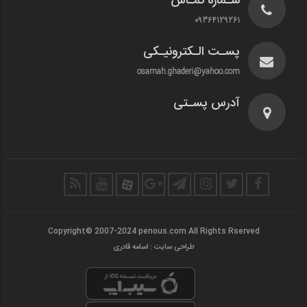
شـماره تمـاس
09364129261
پسـت الـکترونیـکی
osamah.ghaderi@yahoo.com
آدرس پسـتی
Copyright© 2007-2024 penous.com All Rights Rserved
طراحی سایت : اسامه قادری