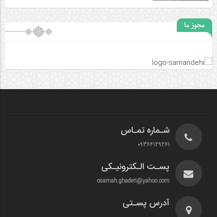
مجوز ما
شـماره تمـاس
09364129261
پسـت الـکترونیـکی
osamah.ghaderi@yahoo.com
آدرس پسـتی