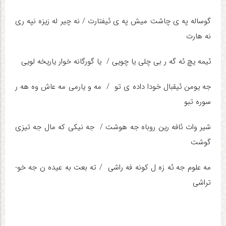
گوساله په­ ی چاشت میش په­ ی ئیفتارت / نه­ چیر له ­زیزه ­ن­په ­ری
نه ­هارت
ئیمه ­یچ ئه­ گه­ ر بی چلی یا چویی / یا گورگانه خوار یاریخه ­لویی
جه یو­من ئیقبال خودا داده ­­ی تو / مه ­و یارمی مه ­عاش وه ­هه­ ر
سوره ­ت­بو
شیر وات ئافه­ رین روباه جه هوشت / جه نیکی که ­مال جه تیزی
گوشت
مه­ علوم جه ئه ­زه ­ل کونه فه ­راشی / ته­ بعت به­ عید­ه ­ن جه خو­
تراشی