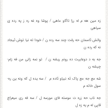
زه­ مین هه­ م له ­رزا تاگاو ماهی / پوشا وه غه­ ره ­ز په­ رده ­ی
سیاهی
واتش ئاسمان حه­ ر­فت چند سه­ رده ­ن / خودا ته ­نیا توش ئیجاد
نه ­که­ رده ­ن
جه­ به ­د دوعاییت ده­ رونم ریشه ­ن / تو نمه زانی من فه ­زلم­­
چیشه ­ن
شه­ مع جه مع پاک ئه ­نبیا­و ئاد­ه­ م / سه ­یده ­ل که­ و­نه ­ین ره­
سول خا­ته­ م
جه ­ناب حه­ ز­ر­ه ­­ت­ موسته­­ فا­ی­ مو­ر­سه­ ل / سه­ فه ­ری میعراج
قاپی­ له­ م یه­ زه ­­ل­