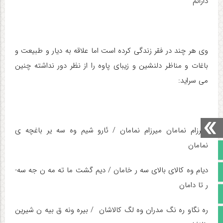
دارانم
وی هر چند در فقر زندگی کرده است اما علاقه به دیار و طبیعت و
باغات و مناظر دلنشین و زیبای پاوه را از نظر دور نداشته چنین
می سراید:
میرزام نمامان میرزام نمامان / ئارو شیم وه سه­ یر باغچه­ ی
نمامان
صفحه نخست
دیام وه کالای بالای سه­ ر خامان / دیم گشت ما ته­ مه­ ن جه ­سه­
تالار گفتمان
ر تا دامان
آپارات
ره­ نگاو ره ­نگ مدران وه ­لگ کالاشان / بی­ره­ ونه­ ق بیه­ ن شیرین
اینستاگرام