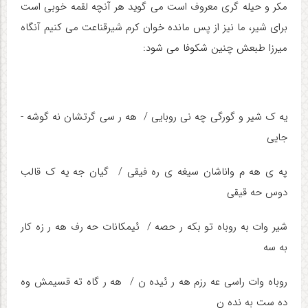
مکر و حیله گری معروف است می گوید هر آنچه لقمه خوبی است
برای شیر، ما نیز از پس مانده خوان کرم شیرقناعت می کنیم آنگاه
میرزا طبعش چنین شکوفا می شود:
یه­ ک شیر و گورگی چه­ نی روبایی / هه ­ر سی گر­تشان نه گوشه ­
جایی
په­ ی هه­ م واناشان سیغه­ ی ره ­فیقی / گیان جه یه­ ک قالب
دوس حه ­قیقی
شیر وات به روباه تو بکه ­ر حصه / ئیمکانات حه ­رف هه­ ر زه کار
به ­سه
روباه وات راسی عه­ رزم هه ­ر ئیده ­ن / هه­ ر گاه ته­ قسیمش وه
ده ­ست به ­نده­ ن