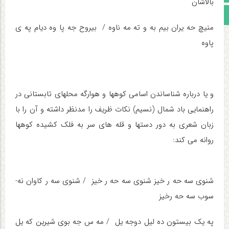
بالاشان
مجوز سایت
منیچ حه­ یران بیم به­ و ته ­مه ­ناوه / بی­روح جه­ پا وه دیام په­ ی
پاوه
و یا درباره شناساندن اسامی کوهها و هوارگه محلهای تابستانی در
راهنمایی باد شمال (نسیم) نکات ظریف را مدنظر داشته و آن را با
زبان شعری به دور دستها و قله های سر به فلک کشیده کوهها
روانه می کند:
شنوی سه­ حه ­ر خیز شنوی سه­ حه­ ر خیز / شنوی سه ­ر کاوان نه­
سوب سه ­حه­ رخیز
په­ یک بیستون ده ­لیل دوجه­ یل / مه­ س جه ­بوی شیرین که ­یل