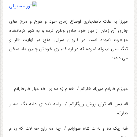
میرزا به علت ناهنجاری اوضاع زمان خود و هرج و مرج های
جاری آن زمان از دیار خود جلای وطن کرده و به شهر کرمانشاه
مهاجرت نموده است در کاروان سرایی دنج در نهایت فقر و
تنگدستی بیتوته نموده که درباره غمباری خودش چنین داد سخن
می دهد:
میرزام خارانم میرزام خارانم / خه­ م زه­ ده­ ی ­ خه­ مبار خارخارانم
قه­ یس قه­ تران پوش روزگارانم / وامه ­نده ­ی دل­ته ­نگ سه ­ر
دیارانم
شه ­ریک ده­ و له­ ت شاه سوارانم / چه­ مه رای خه­ لات که­ ره ­م