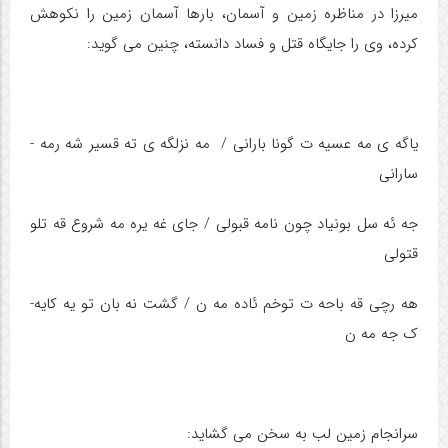
میرزا در مناظره زمین و آسمان، بارها آسمان زمین را نکوهش
کرده، وی را جایگاه قتل و فساد دانسته، چنین می گوید:
یاگه­ ی مه ­عسیه­ ت گونا بارانی / مه­ نزل­گه­ ی ته ­قسیر شه ­رمه ­
سارانی
جه ئه­ سل بونیاد چون نامه­ قبولی / جای غه­ یره مه ­شروع قه­ تلو
قتولی
هه­ رچی قه­ باحه­ ت توخم ئاده­ مه ­ن / گشت نه­ بان تو یه­ کایه­
ک جه­ مه­ ن
سرانجام زمین لب به سخن می گشاید: