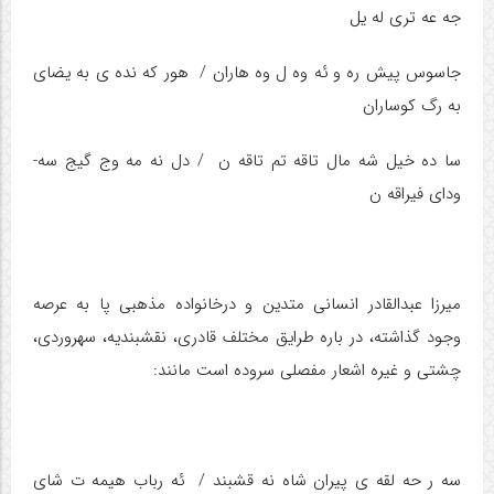
جه ­عه ­تری له­ یل
جاسوس پیش ­ره­ و ئه ­وه ­ل وه­ هاران / هور که­ نده­ ی به­ یضای
به ­رگ کوساران
سا ده ­خیل شه­ مال تاقه­ تم تاقه­ ن / دل نه مه­ وج گیج سه­
ودای فیراقه ­ن
میرزا عبدالقادر انسانی متدین و درخانواده مذهبی پا به عرصه
وجود گذاشته، در باره طرایق مختلف قادری، نقشبندیه، سهروردی،
چشتی و غیره اشعار مفصلی سروده است مانند:
سه­ ر حه­ لقه­ ی پیران شاه نه­ قشبند / ئه ­ر­با­ب هیمه­ ت شای