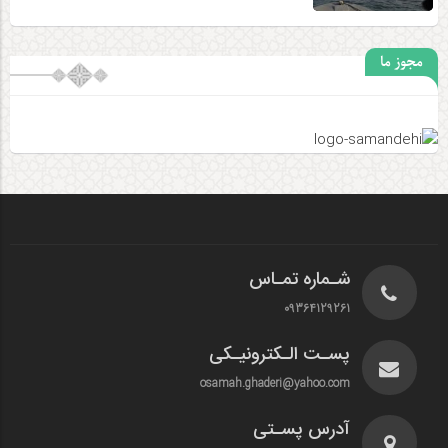
مجوز ما
شـماره تمـاس
09364129261
پسـت الـکترونیـکی
osamah.ghaderi@yahoo.com
آدرس پسـتی