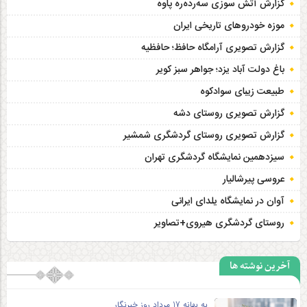
گزارش آتش سوزی سەردەرە پاوه
موزه خودروهای تاریخی ایران
گزارش تصویری آرامگاه حافظ؛ حافظیه‎
باغ دولت آباد یزد؛ جواهر سبز کویر
طبیعت زیبای سوادکوه
گزارش تصویری روستای دشه
گزارش تصویری روستای گردشگری شمشیر
سیزدهمین نمایشگاه گردشگری تهران
عروسی پیرشالیار
آوان در نمایشگاه یلدای ایرانی
روستای گردشگری هیروی+تصاویر
آخرین نوشته ها
به بهانه 17 مرداد روز خبرنگار