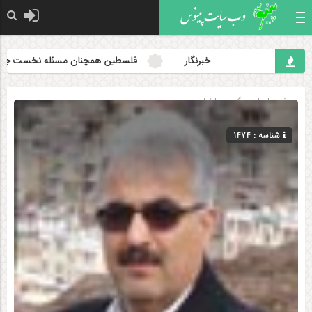
خبرنگار …
فلسطین همچنان مسئله نخست جهان اسل
صفحه اصلی
» گروه »
اخبار
شناسه : 1474