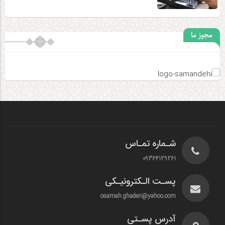
مجوز ما
شـماره تمـاس
09364129261
پسـت الـکترونیـکی
osamah.ghaderi@yahoo.com
آدرس پسـتی