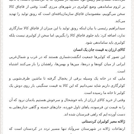
بر لزوم ساماندهی وضع کولبری در شهر‌های مرزی گفت: وقتی از قاچاق کالا
سخن می‌گوییم، مقصودمان قاچاق سازمان‌یافته‌ای است که رونق تولید را تهدید
می‌کند.
سیدابراهیم رئیسی با بیان اینکه رونق تولید با این میزان از قاچاق کالا سازگاری
ندارد، اضافه کرد: باید جلوی قاچاق کالا را بگیریم، اما سخن از کولبری نیست بلکه
کولبری باید ساماندهی شود.
کالای ارزان به قیمت جان یک انسان
این تصور که کولبر‌ها جمعیت انگشت‌شماری هستند که در غرب و شمال‌غربی
ایرانی از میان کوه‌ها و دره‌ها، مین‌ها و بهمن‌ها، راهشان را باز می‌کنند اشتباه
است.
مایی که در خانه یک وسیله برقی از یخچال گرفته تا ماشین ظرف‌شویی و
کولرگازی داریم شاید نمی‌دانیم که این کالا به قیمت سنگینی بار روی دوش یک
کولبر تا خانه ما رسیده است.
وقتی از خرید کالای ارزان از بانه خوشحال و سرخوش هستیم یادمان نرود که آن
را به قیمت تن فرسوده، پا‌های تاول خورده، جان‌های خسته و گاهی جنازه‌هایی به
دست آورده ایم که راهی قبرستان شده اند.
ژالانه معبر کولبران کردستانی
ارتفاعات ژالانه در شهرستان سروآباد تنها مسیر تردد در کردستان است که