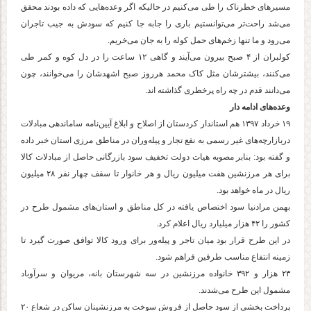
مسیر‌های خطرناک را طی می‌کنیم در حالیکه اگر وعده‌هایی که داده بودند محقق
می‌شد راحت‌تر می‌توانستیم باری را جابه جا کنیم که سودش به جیب تاجران
می‌رود و ما تنها زخم‌های حمل کوله را به جان می‌خریم.
کولبران از ۴ صبح بیرون می‌آیند و گاهی ۱۲ ساعت را در دل کوه و کمر طی
می‌کنند، بیشترشان مثل کاک محمد هرروز صبح اشهدشان را می‌خوانند، چون
می‌دانند قدم در چه راه پرخطری گذاشته اند.
وعده‌های ادامه دار
۱۹ خرداد ۱۳۹۷ هم استاندار کردستان از اصلاح و ابلاغ آیین‌نامە ساماندهی مبادلات
دربازارچە‌های غیر رسمی بە نفع تجار و پیلەوران در مناطق مرزی استان خبر داده
و گفته بود: بنابر مصوبه هیات دولت تخفیف سود بازرگانی حاصل از مبادلات کالا
برای هر مرزنشین هفت میلیون ریال و هر خانوار تا سقف چهار نفر ۲۸ میلیون
ریال در ماه خواهد بود.
بهمن مرادنیا سود اختصاص یافته در کل مناطق و استان‌های مشمول طرح در
کشور را ۴۲ هزار میلیارد ریال اعلام کرد.
در این طرح قرار بود میان تاجر و پیله‌ور برای ورود کالا توافق صورت گیرد تا
زمینه انتفاع مناسب طرفین فراهم شود.
۲۳ هزار و ۳۹۲ خانواده مرزنشین در سه شهرستان بانه، مریوان و سرآوباد
مشمول این طرح می‌شدند.
پرداخت بخشی از سود حاصل از فروش سوخت به مرزنشینان ساکن در شعاع ۲۰