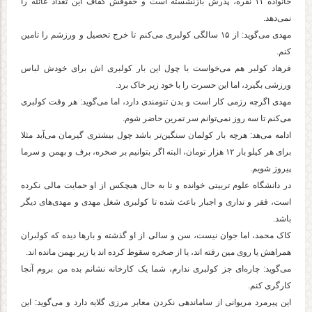
خانواده ۱۱ نفره، پدرش بازنشسته است و حقوقش کفاف این تعداد عائله را
نمی‌دهد.
مهدی می‌گوید: از ۱۵ سالگی کولبری می‌کنم تا خرج تحصیل و ورزشم را تامین
کنم.
فرهاد کولبر هم می‌خواست با چول این بار کولبری اش برای خودش لباس
ورزشی بگیرد، اما این حسرت را با خود زیر خاک برد.
مهدی اگرچه رزمی کار است و بدن تنومندی دارد، اما می‌گوید: هر وقت کولبری
می‌کنم تا سه روز نمی‌توانم سر تمرین حاضر شوم.
ادامه می‌هد: هرچه بار کولمان سنگین‌تر باشد چول بیشتری گیرمان می‌آید مثلا
برای هر کیلو بار ۱۲ هزار تومان، البته اگر بتوانیم بر صخره، برف و بهمن و سرما
پیروز شویم.
در دانشگاه علوم تربیتی خوانده و تا به حال هیچکس از او حمایت مالی نکرده
است، فقر و نداری و اجبار باعث شده تا کولبری شغل مهدی و مهدی‌های دیگر
باشد.
کاک محمد، اما جوان نیست، سن و سالی از او گذشته و بار‌ها دیده که کولبران
همراهش یا روی مین رفته اند، یا از صخره سقوط کرده اند یا زیر بهمن مانده اند.‌
می‌گوید: چاره‌ای جز کولبری ندارم، شما یک کارخانه نشانم بده من بروم آنجا
کارگری کنم.
این پیرمرد مریوانی از ساماندهی نکردن معابر مرزی گلایه دارد و می‌گوید: این