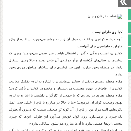
صفحه نخست
تالار گفتمان
کولبری قاچاق نیست
آپارات
آنچه درباره کولبری و اتفاقات حول آن زیاد به چشم می‌خورد، استفاده از واژه
قاچاق و قاچاقچی برای آنهاست.
اینستاگرام
کولبران، امنیت زندگی و گذر از اشتغال ناپایدار غیررسمی می‌خواهند؛ چیزی که
دولت‌ها در سال‌های گذشته از برآورده‌کردن آن عاجز بودند و حالا وقتی اشتغال
مجوز سایت
پایدار در منطقه وجود ندارد، راهی جز کولبری برای ساکنان مناطق مرزی وجود
ندارد.
مقام معظم رهبری دریکی از سخنرانی‌هایشان با اشاره به لزوم تفکیک فعالیت
کولبری از قاچاق بر بهبود معیشت مرزنشینان و مخصوصا کولبران تأکید کردند؛
مقام معظم‌رهبری در دیداری که با جمعی از کارگران داشتند، با اشاره به لزوم
بهبود وضعیت کولبران فرمودند: «ما تا حالا در مبارزه با قاچاق خیلی جدی عمل
نکرده‌ایم. البته مراد من از قاچاق، آن کوله بَرِ ضعیفی نیست که می‌رود آن‌طرف
یک چیزی را برمی‌دارد، روی کول خودش می‌آورد این طرف؛ این‌ها که چیزی
نیست، این‌ها اهمیتی ندارد. با آن‌ها مبارزه هم نشود اشکالی ندارد».
مردادماه امسال هم رییس قوه قضاییه در سفری که به کردستان داشت، با تأکید