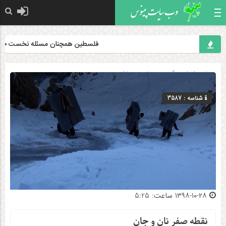
فلسطین همچنان مسئله نخست جهان اس
صفحه اصلی
» گروه »
دسته‌بندی نشده
شناسه : 3587
۱۳۹۸-۱۰-۲۸ ساعت: 5:25
نقطه صفر نان و جان