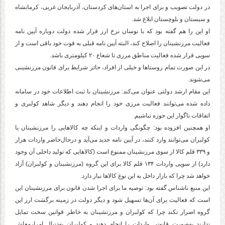
در دولت تصویب و برای اجرا به استان‌های کردستان، آذربایجان غربی، کرمانشاه
و سیستان و بلوچستان ابلاغ شد.
او این را هم گفته بود که با نوسان نرخ ارز قرار شده دولت دوباره آیین نامه
فعالیت مرزنشینان را اصلاح کند، البته آیین نامه قبلی به قوت خود باقی است و از
سویی قرار شده فعالیت مناطق مرزی تا شعاع ۲۰ کیلومتری باشد.
در این صورت تمام روستا‌ها و خیلی از افراد، حائز شرایط برای قانون مرزنشینی
می‌شوند.
این مقام ارشد دولتی عنوان می‌کند: مرزنشینان با ثبت اطلاعات خود در سامانه
داده شده می‌توانند فعالیت مرزی خود را انجام دهند و دیگر شاهد کولبری و
اتفاقات ناگوار این حوزه نباشیم.
او همچنین افزوده بود: چگونگی واردات و اینکه چه کالا‌هایی را مرزنشینان یا
کولبران می‌توانند وارد کنند، در آیین نامه جدید می‌آید و درحال‌حاضر واردات هزار
و ۳۳۹ قلم کالا از سوی مرزنشینان ممنوع است (کالا‌هایی که تولید داخلی آن وجود
دارد) از سویی واردات ۱۳۴ قلم کالا برای این گروه (مرزنشینان و کولبران) آزاد
خواهد شد چرا که بازار داخل به این نوع کالا‌ها نیاز دارد.
این منبع ناشناس گفته بود: توصیه ما برای اجرا شدن قانون برای مرزنشینان این
است که فعالیت برای آن‌ها تسهیل شود و دیگر دولت در زمینه برگشت ارز این
گروه اصرار نکند چرا که کولبران و مرزنشینان به خاطر قوانین سخت تمایل
ندارند به‌صورت قانونی واردات را انجام دهند و کولبران به‌دنبال امرارمعاش