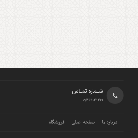
شـماره تمـاس
09364129261
درباره ما
صفحه اصلی
فروشگاه