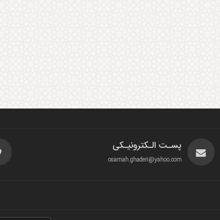
پسـت الـکترونیـکی
osamah.ghaderi@yahoo.com