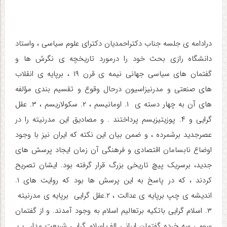
درادامه ی جلسه جناب دکتراحمدیان دکترای علوم سیاسی ، واستاد
دانشگاه رازی بحث خود را درمورد تاریخچه ی نگرش ها و
گفتمان های سیاسی جهانی نیمه ی قرن ۱۹ ، برپایه ی انقلاب
های صنعتی و مدرنیزاسیون درحال وقوع و تقسیم بندی مؤلفه
های آن به چهار دسته ی ۱. اومانیسم ، ۲. سکولاریسم ، ۳. عقل
گرایی و ۴. پوزیتیزیسم پرداختند . و مصادیق این مدرنیته را در
عصرجدید برشمرده ، و ضمن بیان این نکته که ایران نیز با وجود
اوضاع نابسامان اقتصادی و فرهنگی آن زمان ایجاد پرسش های
جدید، برسریک پیچ تاریخی بزرگ قرار گرفته بود. ایشان تصریح
کردند ، که در پاسخ به این پرسش ها بود که روایت های ۱.
اندیشه ی چپ برپایه ی عدالت ، ۲.عقل گرایی برپایه ی مدرنیته
۳. اسلام گرایی باتکیه برتعالیم اسلام به وجود آمدند. و از گفتمان
سوم ، سه خرده گفتمان ایرانی الف.اسلام گرایی شریعت مدار ب.