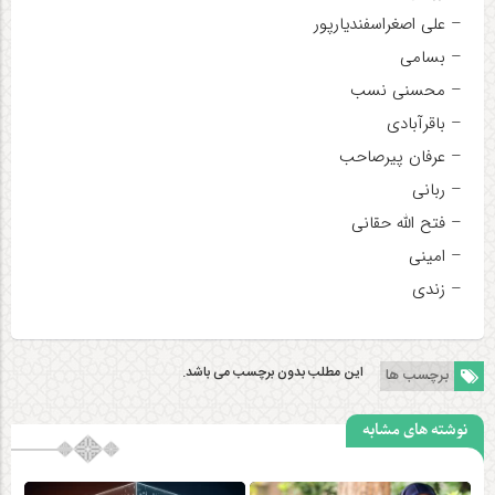
– علی اصغراسفندیارپور
– بسامی
– محسنی نسب
– باقرآبادی
– عرفان پیرصاحب
– ربانی
– فتح الله حقانی
– امینی
– زندی
این مطلب بدون برچسب می باشد.
برچسب ها
نوشته های مشابه