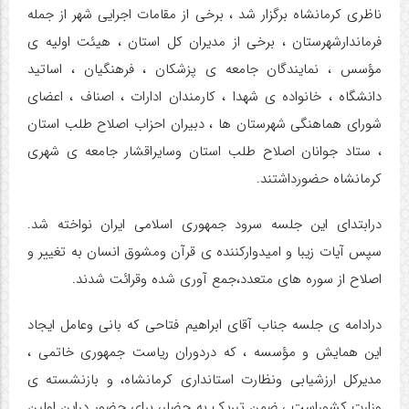
ناظری کرمانشاه برگزار شد ، برخی از مقامات اجرایی شهر از جمله
فرماندارشهرستان ، برخی از مدیران کل استان ، هیئت اولیه ی
مؤسس ، نمایندگان جامعه ی پزشکان ، فرهنگیان ، اساتید
دانشگاه ، خانواده ی شهدا ، کارمندان ادارات ، اصناف ، اعضای
شورای هماهنگی شهرستان ها ، دبیران احزاب اصلاح طلب استان
، ستاد جوانان اصلاح طلب استان وسایراقشار جامعه ی شهری
کرمانشاه حضورداشتند.
درابتدای این جلسه سرود جمهوری اسلامی ایران نواخته شد.
سپس آیات زیبا و امیدوارکننده ی قرآن ومشوق انسان به تغییر و
اصلاح از سوره های متعدد،جمع آوری شده وقرائت شدند.
درادامه ی جلسه جناب آقای ابراهیم فتاحی که بانی وعامل ایجاد
این همایش و مؤسسه ، که دردوران ریاست جمهوری خاتمی ،
مدیرکل ارزشیابی ونظارت استانداری کرمانشاه، و بازنشسته ی
وزارت کشوراست ، ضمن تبریک به حضار، برای حضور دراین اولین