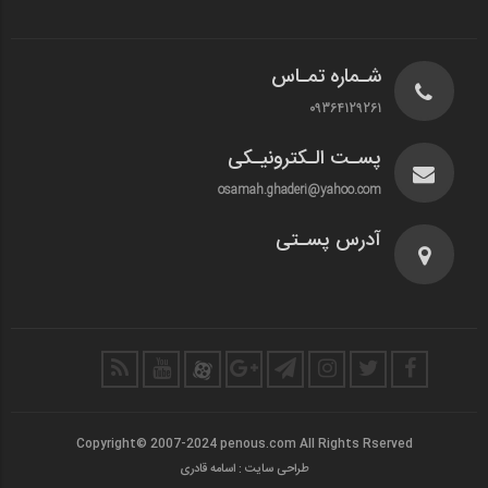
شـماره تمـاس
09364129261
پسـت الـکترونیـکی
osamah.ghaderi@yahoo.com
آدرس پسـتی
Copyright© 2007-2024 penous.com All Rights Rserved
طراحی سایت : اسامه قادری