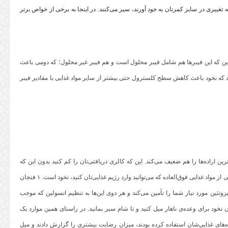
غییری در سایز کمرتان به جود آورند، سیر می‌کنند. در اینجا به برخی از خواص برتر
بهتر این که این فیبرها هم شامل فیبر محلول است و هم فیبر غیر محلول؛ که دومی باعث
یک تحقیق علمی نشان داد که نخود باعث کاهش سطح کلسترول حتی بیشتر از سایر مواد غذایی با مقادیر فیبر
اراده‌ها را هم ضعیف می‌کند. این که کالری دریافتی‌تان را کم کنید بدون این که
دلتان دائم ضعف برود، چالش بزرگی است که دائم روی اعصابتان است. اینجا یکی از مواد غذایی فوق‌العاده که می‌توانید وارد رژیم غذایی‌تان کنید، نخود است. ۱ فنجان
کالری انرژی دارد، اما نصف نیاز روزانه‌تان به فیبر و ۳۰ درصد پروتئین مورد نیاز شما را تأمین می‌کند و هر دوی این‌ها به تنظیم انسولین که موجب
 نخود برای وعده‌ی ناهار میل کنید و تا شام سیر بمانید. در راستای همین موارد یک
‌های غذایی‌شان استفاده کرده بودند، میزان رضایت بیشتری را گزارش دادند و میل