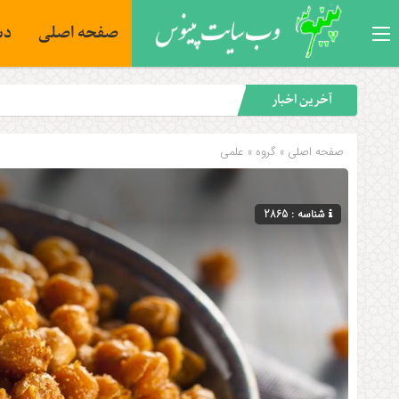
صفحه اصلی
دس
آخرین اخبار
صفحه اصلی
» گروه »
علمی
شناسه : 2865