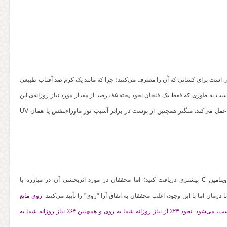
وبی است برای کسانی که آن را مصرف می‌کنند؛ چرا که مانند یک کرم ضد آفتاب طبیعی
عمل می‌کند. در واقع نخود حاوی مقادیر بالایی از یک ماده‌ی مغذی به نام منگنز است به طوری که فقط یک فنجان نخود پخته ۸۵ درصد از مقدار مورد نیاز روزانه‌ی این
ماده‌ی معدنی را تأمین می‌کند که به عنوان آنتی‌اکسیدان در سلول‌های پوست عمل می‌کند. منگنز همچنین از پوست در برابر آسیب نور ماوراءبنفش یا همان UV
توصیه‌ی عمومی بر این است که هنگامی که احساس سرماخوردگی کردید ویتامین C بیشتری دریافت کنید؛ اما محققان در مورد اثربخشی آن در مبارزه با
رمان اما با این وجود، اغلب محققان به اتفاق آرا "روی" را تأیید می‌کنند.
روی مانع
تکثیر رینوویروس (ویروس سرماخوردگی انسانی) که مسئول سرماخوردگی است، می‌شود. نخود ۲۳٪ از نیاز روزانه شما به روی و همچنین ۶۴٪ نیاز روزانه شما به