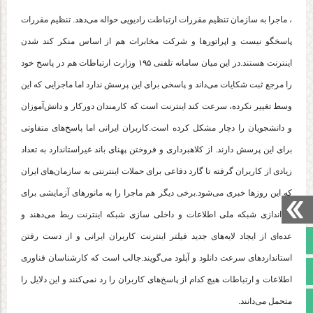
، ماجرا به سازمان تنظیم مقررات ارتباطت رادیویی حواله می‌دهد. تنظیم مقررات
پاسخگو نیست و اپراتورها و شرکت مخابرات هم از اساس منکر کند شدن
اینترنت هستند.در این میان سامانه تلفنی ۱۹۵ وزارت ارتباطات هم در پاسخ خود
را مرجع ثبت شکایات می‌داند و پاسخی برای این پرسش ندارد اما ماجرایی که این
وسط تغییر نکرده، سرعت کند اینترنت است که کارمندان دورکار و دانش‌آموزان
و دانشجویان را دچار مشکل کرده است.کاربران ایرانی اما پاسخ‌های متفاوتی
برای این پرسش دارند. از کلاهبرداری و فروختن پهنای باند غیراستاندارد به تعداد
زیادی از کاربران گرفته تا گارد دفاعی برای حملات اینترنتی به سازمان‌های ایران
که این روزها خبری می‌شود.برخی دیگر هم ماجرا را به مانورهای آزمایشی برای
راه‌اندازی شبکه ملی اطلاعات و داخلی سازی شبکه اینترنت ربط می‌دهند و
عده‌ای از ایجاد لایه‌های جدید فیلتر اینترنت کاربران ایرانی و از دست رفتن
صفحه نخست
استانداردهای سرعت دانلود و آپلود می‌گویند.جالب است که کارشناسان فناوری
تالار گفتمان
اطلاعات و ارتباطات هیچ کدام از پاسخ‌های کاربران را رد نمی‌کنند و این دلایل را
آپارات
متحمل می‌دانند.