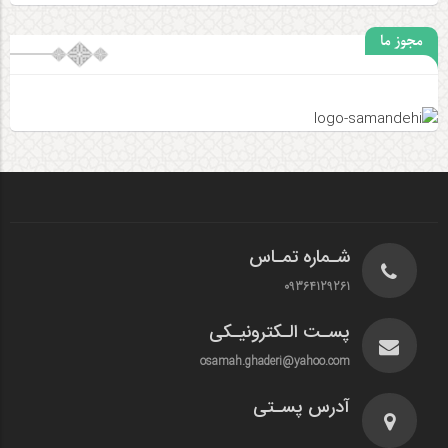
مجوز ما
شـماره تمـاس
09364129261
پسـت الـکترونیـکی
osamah.ghaderi@yahoo.com
آدرس پسـتی