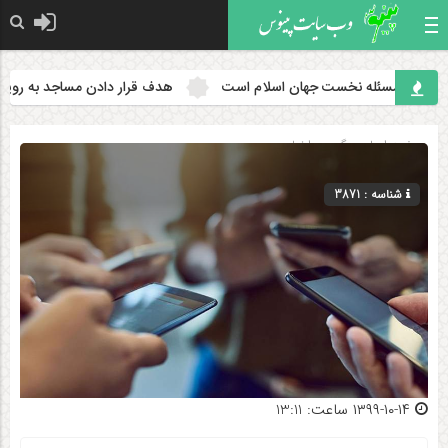
ان مسئله نخست جهان اسلام است
هدف قرار دادن مساجد به رویه‌ای س
صفحه اصلی
» گروه »
اخبار
شناسه : 3871
۱۳۹۹-۱۰-۱۴ ساعت: 13:11