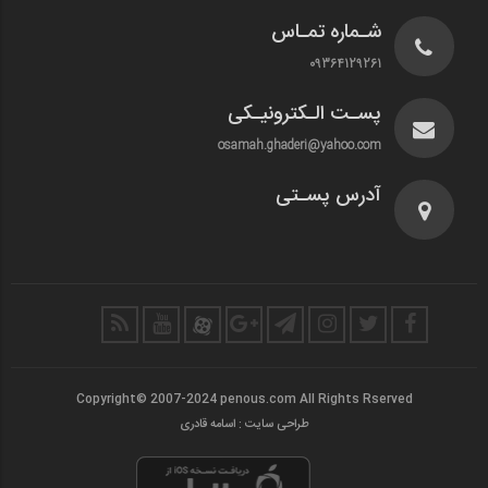
شـماره تمـاس
09364129261
پسـت الـکترونیـکی
osamah.ghaderi@yahoo.com
آدرس پسـتی
Copyright© 2007-2024 penous.com All Rights Rserved
طراحی سایت : اسامه قادری