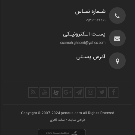
شـماره تمـاس
09364129261
پسـت الـکترونیـکی
osamah.ghaderi@yahoo.com
آدرس پسـتی
Copyright© 2007-2024 penous.com All Rights Rserved
طراحی سایت : اسامه قادری