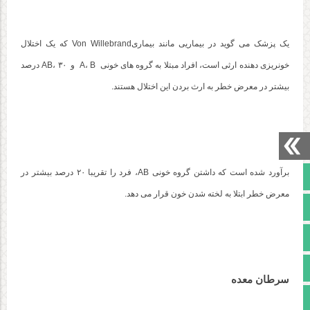
یک پزشک می گوید در بیماریی مانند بیماریVon Willebrand که یک اختلال
خونریزی دهنده ارثی است، افراد مبتلا به گروه های خونی A، B و AB، ۳۰ درصد
بیشتر در معرض خطر به ارث بردن این اختلال هستند.
برآورد شده است که داشتن گروه خونی AB، فرد را تقریبا ۲۰ درصد بیشتر در
صفحه نخست
معرض خطر ابتلا به لخته شدن خون قرار می دهد.
تالار گفتمان
آپارات
اینستاگرام
سرطان معده
مجوز سایت