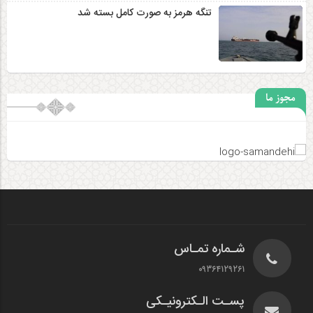
تنگه هرمز به صورت کامل بسته شد
مجوز ما
شـماره تمـاس
09364129261
پسـت الـکترونیـکی