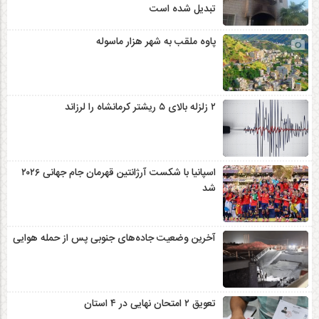
تبدیل شده است
پاوه ملقب به شهر هزار ماسوله
۲ زلزله‌ بالای ۵ ریشتر کرمانشاه را لرزاند
اسپانیا با شکست آرژانتین قهرمان جام جهانی ۲۰۲۶
شد
آخرین وضعیت جاده‌های جنوبی پس از حمله هوایی
تعویق ۲ امتحان نهایی در ۴ استان