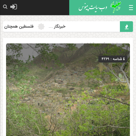
خبرنگار …
فلسطین همچنان مسئله
صفحه اصلی
» گروه »
گزارش تصویری
شناسه : 4269