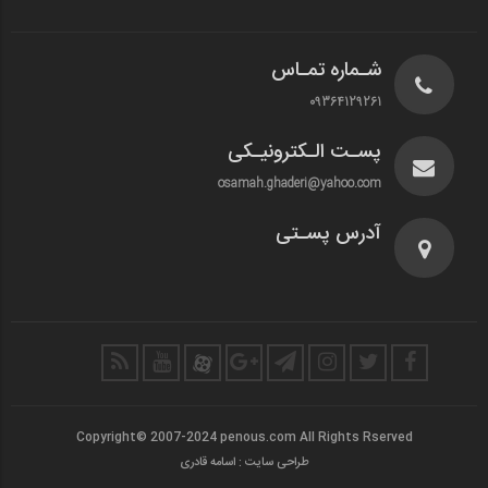
شـماره تمـاس
09364129261
پسـت الـکترونیـکی
osamah.ghaderi@yahoo.com
آدرس پسـتی
Copyright© 2007-2024 penous.com All Rights Rserved
طراحی سایت : اسامه قادری