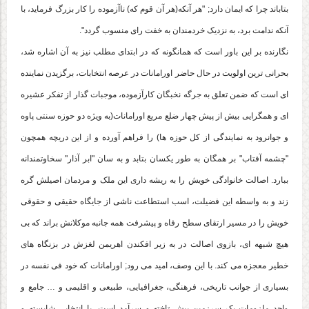
بتاباند چرا که ایمان دارد; "هر آنکه(هر آن قوم که) ناآزموده را کار بزرگ فرماید، با
آنکه ندامت برد، به نزدیک خردمندان به خفت رای منسوب گردد".
نگارنده بر این باور است که همانگونه که در ابتدای مطلب نیز به آن اشاره شد،
بحرانی ترین اولویت در حال حاضر اورامانات در عرصه انتخابات، برگزیدن نماینده
ای است که ضمن تعلق به جرگه نخبگان کارآزموده، موجبات گذار از تفکر عشیره
ای و همگرایی بیش از پیش چهار ضلع مربع اورامانات(به ویژه دو حوزه سنتی پاوه
و جوانرود به نمایندگی از کل حوزه ها) را فراهم آورده و از این دریچه همچون
"چشمه آفتاب" بر همگان به طور یکسان بتابد و به سان "ابر آذار" سخاوتمندانه
ببارد. اصالت خانوادگی خویش را به ریشه داری این ملک و مردمان اصیلش گره
زند و به واسطه این فضیلت، اسب استطاعت ناشی از جایگاه حقیقی و حقوقی
خویش را در مسیر ارتقای سطح رفاه و پیشرفت همه جانبه موکلانش براند که بی
هیچ شبهه ای، بازوی اصالت در به زیر افکندن اهریمن لغزش در بزنگاه های
خطیر معجزه می کند. با این وصف، امید می رود; اورامانات که خود فی نفسه در
بسیاری از جوانب تاریخی، فرهنگی، جغرافیایی، طبیعی و اقلیمی و … جامع و
واجد ملزومات یک سرزمین پیش تاخته و سرآمد است، با انتخابی شایسته و