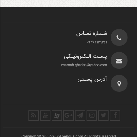
شـماره تمـاس
09364129261
پسـت الـکترونیـکی
osamah.ghaderi@yahoo.com
آدرس پسـتی
Copyright© 2007-2024 penous.com All Rights Rserved