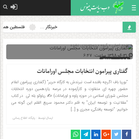
خبرنگار …
فلسطین همچنان م
صفحه اصلی
» گروه »
دسته‌بندی نشده
۱۳۹۸-۰۶-۳۱ ساعت: 6:47
شناسه : 3525
گفتاری پیرامون انتخابات مجلس اورامانات
"بوریا باف اگرچه بافنده است نبرندش به کارگاه حریر" (گفتاری پیرامون اعلام
حضور چهره ای متفاوت و کارآزموده در عرصه یازدهمین دوره انتخابات
مجلس شورای اسلامی در حوزه پاوه و اورامانات) ✍️ ریاوکو بله ئی در کتاب
"عقلانیت و توسعه ایران" به قلم دکتر محمود سریع القلم این گونه می
خوانیم: "توسعه یافتگی، مجری و […]
ارسال توسط :
پایگاه اطلاع رسانی