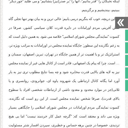
اینکه نخبگان را "قدر بدانیم"، آنها را "بر صدر(نیز) بنشانیم" و می طلبد "جور دیگر"
ببینیم، بیندیشیم و برگزینیم.
از این دریچه، خوب که بنگریم درمی یابیم; عالی ترین و به بیان بهتر تنها تجلی گاه
نقش آفرینی مردم اورامانات در دایره قدرت کلان سیاسی کشور، صرفا در
صفحه نخست
کسوت "نمایندگی مجلس شورای اسلامی" خلاصه می شود. به همین دلیل است که
به زعم نگارنده این سطور; جایگاه نماینده مجلس در اورامانات به مراتب ویژه تر،
تالار گفتمان
استراتژیک تر و با اهمیت تر از همین جایگاه در تهران، تبریز، اصفهان، سمنان و
آپارات
… است. چرا که پیام یک اصفهانی، قادر است از کانال هایی غیر از نماینده مجلس
اینستاگرام
نیز به لایه های بالایی قدرت مخابره شود و چه بسا نتایج مطلوب تری نیز به بار
آورد اما یگانه کانال ارتباطی یک شهروند پاوه ای، جوانرودی، روانسری و یا
مجوز سایت
ثلاثی(جز در موارد محدود و معدود ناشی از ارتباطات شخصی افراد با سطوح
بالای قدرت)، صرفا شخص نماینده مجلس است. از این رو است که نگارنده،
کسوت نمایندگی مردم اورامانات در مجلس شورای اسلامی را جایگاهی بسیار
ویژه می داند و معتقد است که; "گرچه عمل کار خردمند نیست" اما بی هیچ
تردیدی، خصوصا در چنین برهه حساس و خطیری، سپردن افسار شتر مسئولیت