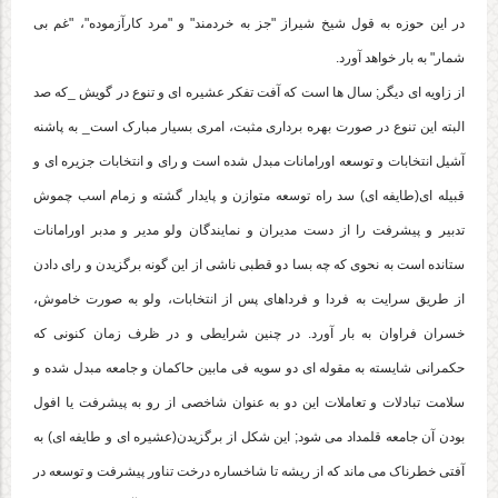
در این حوزه به قول شیخ شیراز "جز به خردمند" و "مرد کارآزموده"، "غم بی
شمار" به بار خواهد آورد.
از زاویه ای دیگر; سال ها است که آفت تفکر عشیره ای و تنوع در گویش _که صد
البته این تنوع در صورت بهره برداری مثبت، امری بسیار مبارک است_ به پاشنه
آشیل انتخابات و توسعه اورامانات مبدل شده است و رای و انتخابات جزیره ای و
قبیله ای(طایفه ای) سد راه توسعه متوازن و پایدار گشته و زمام اسب چموش
تدبیر و پیشرفت را از دست مدیران و نمایندگان ولو مدیر و مدبر اورامانات
ستانده است به نحوی که چه بسا دو قطبی ناشی از این گونه برگزیدن و رای دادن
از طریق سرایت به فردا و فرداهای پس از انتخابات، ولو به صورت خاموش،
خسران فراوان به بار آورد. در چنین شرایطی و در ظرف زمان کنونی که
حکمرانی شایسته به مقوله ای دو سویه فی مابین حاکمان و جامعه مبدل شده و
سلامت تبادلات و تعاملات این دو به عنوان شاخصی از رو به پیشرفت یا افول
بودن آن جامعه قلمداد می شود; این شکل از برگزیدن(عشیره ای و طایفه ای) به
آفتی خطرناک می ماند که از ریشه تا شاخساره درخت تناور پیشرفت و توسعه در