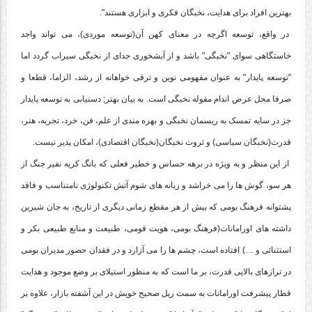
بهترین افراد برای هدایت، نخبگان فکری و ابزاری هستند".
در واقع، توسعه اگرچه در معنای کهن آن(توسعه موردی)، می تواند واجد
خاستگاهی سوای "نخبگی" باشد و از آبشخوری جدای از نخبگی سیراب گردد اما
"توسعه پایدار" به عنوان مفهومی نوین و ترقی خواهانه از رشد، الزاما، قطعا و
صرفا محل عرض اندام مقوله نخبگی است. به بیان بهتر; دستیابی به توسعه پایدار
جز در سایه تمسک به ریسمان نخبگی و بهره مندی از علم، فن، خرد، تجربه، هنر،
قدرت(نخبگان سیاسی) و ثروت نخبگان(نخبگان اقتصادی)، امکان پذیر نیست.
از این منظر و به ویژه در برهه حساس و خطیر فعلی که بانگ کریه نفیر جنگ از
هر سو، گوش ها را می خراشد و زبانه های شوم آتش تکنولوژی نامتناسب و فاقد
پشتوانه فرهنگ بومی که بیش از هر مقطع زمانی دیگری از تاریخ، به جان شیرین
داشته های اورامانات(فرهنگ بومی، هویت قومی، طبیعت و منابع طبیعی بکر و
استثنائی و …) افتاده است، چشم ها را می آزارد و در فقدان حضور مدیران بومی
در ترازهای بالایی قدرت، بر ما است که به منظور استیلای بر وضع موجود و هدایت
قطار پیشرفت اورامانات به سمت ریل صحیح خویش در این آشفته بازار، علاوه بر