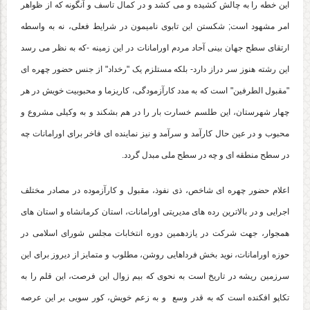
این خطه را به چالش کشیده و می کشد و در کمال تاسف و آنگونه که از ظواهر
امر مشهود است; شکستن این تابوی نامیمون در شرایط فعلی، نه به واسطه
ارتقای سطح جهان بینی آحاد مردم اورامانات در این زمینه -که به نظر می رسد
این رشته هنوز سر دراز دارد- بلکه مستلزم یک "رخداد" از جنس حضور چهره ای
"مقبول الطرفین" است که به مدد کارآزمودگی، کاریزما و محبوبیت خویش در هر
چهار شهرستان، این طلسم خسارت بار را در هم بشکند و به وکیلی مشروع و
محبوب و در عین حال کارآمد و سرآمد و نیز نماینده ای فاخر برای اورامانات چه
در سطح منطقه ای و چه در سطح ملی مبدل گردد.
اعلام حضور چهره ای شاخص، ذی نفوذ، مقبول و کارآزموده در مصادر مختلف
اجرایی و در بالاترین رده های مدیریتی اورامانات، استان کرمانشاه و استان های
همجوار، جهت شرکت در یازدهمین دوره انتخابات مجلس شورای اسلامی در
حوزه اورامانات، نوید بخش فرداهایی روشن، مطلوب و متمایز از دیروز برای این
سرزمین ریشه در تاریخ است به نحوی که بیم زوال این فرصت، این قلم را به
تکاپو افکنده است که به قدر وسع و به زعم خویش، کور سویی بر این عرصه