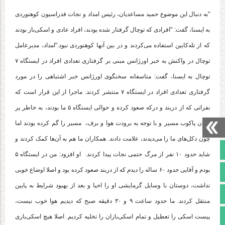
"به دنبال این موضوع حمید مساعدیان، رئیس امداد و نجات فدراسیون کوهنوردی
به ایسنا، گفت: "افرادی که توچال گرفتار شده بودند، افراد عادی و اسکی‌باز بودند
که از تله‌کابین استفاده می‌کردند و در بین آنها کوهنوردی نبود."امداد، مدیرعامل
توچال در واکنش به خبر اورژانس مبنی بر گرفتاری تعدادی افراد در ایستگاه ۷
توچال به ایسنا، گفت: متاسفانه سخنگوی اورژانس خبر اشتباهی را در مورد
گرفتاری تعدادی افراد در ایستگاه ۷ منتشر کردند. ماجرا از این قرار است که
نفراتی که از دربند و درکه صعود کرده و حوالی ایستگاه ۵ ما بودند، به خاطر پر
شدن پاکوب مسیر و با توجه به برودت هوا و برف، مسیر را گم کرده بودند اما
چون دکل‌های ما را می‌دیدند، علامت دادند. همکاران ما هم به آن‌ها کمک کردند و
صفحه نخست
شاید حدود ۱۰ نفر از مرگ حتمی نجات پیدا کردند. او افزود: من در ایستگاه ۵
بودم و آقایی حدود ۶۰ ساله را دیدم که از دربند صعود کرده بود و اصلا اوضاع خوبی
تالار گفتمان
نداشت، دوستان با وسایل گرمایشی او را احیا و بعد از بهبود شرایط به پایین
آپارات
منتقل کردند. ما حدود ساعت ۹ و ۳۰ دقیقه صبح که دیدیم هوا خوب نیست،
اینستاگرام
پیست اسکی را تعطیل و تمام اسکی‌بازان را تخلیه کردیم. اصلا هیچ اسکی‌بازی