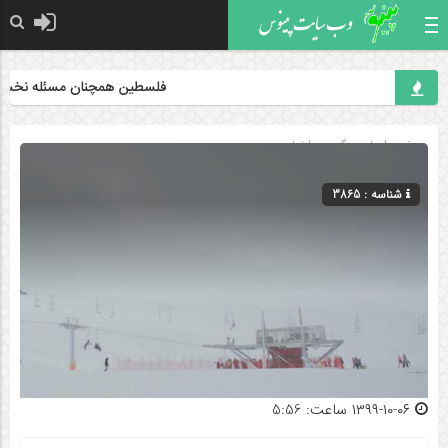
فلسطین همچنان مسئله نخست جه
صفحه اصلی
» گروه »
اخبار
شناسه : 3865
۱۳۹۹-۱۰-۰۶ ساعت: 5:56