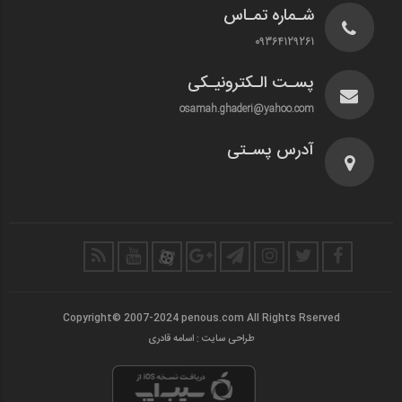
شـماره تمـاس
09364129261
پسـت الـکترونیـکی
osamah.ghaderi@yahoo.com
آدرس پسـتی
Copyright© 2007-2024 penous.com All Rights Rserved
طراحی سایت : اسامه قادری