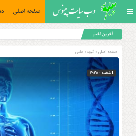
صفحه اصلی
دس
آخرین اخبار
صفحه اصلی
» گروه »
علمی
شناسه : 2925