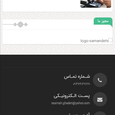
مجوز ما
شـماره تمـاس
09364129261
پسـت الـکترونیـکی
osamah.ghaderi@yahoo.com