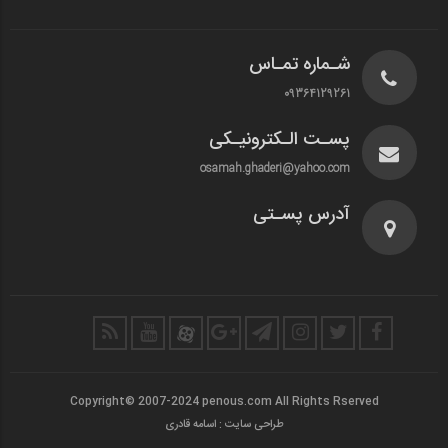
شـماره تمـاس
09364129261
پسـت الـکترونیـکی
osamah.ghaderi@yahoo.com
آدرس پسـتی
Copyright© 2007-2024 penous.com All Rights Rserved
طراحی سایت : اسامه قادری