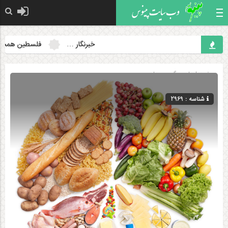
خبرنگار …
فلسطین همچنان مس
صفحه اصلی
» گروه »
علمی
شناسه : 2969