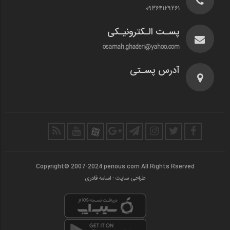
09364129261
پسـت الـکترونیـکی
osamah.ghaderi@yahoo.com
آدرس پسـتی
Copyright© 2007-2024 penous.com All Rights Rserved
طراحی سایت : اسامه قادری