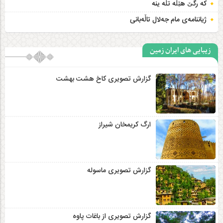
که رگێ هێڵه تڵه ینه
ژیاننامەی مام جەلال تاڵەبانی
زیبایی های ایران زمین
گزارش تصویری کاخ هشت‌ بهشت
ارگ کریمخان شیراز
گزارش تصویری ماسوله
گزارش تصویری از باغات پاوه