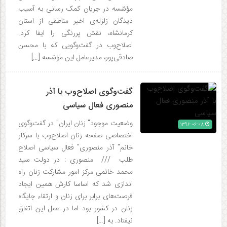
مؤسّسه در جریان کمک رسانی به آسیب
دیدگان زلزله‌ی اخیر مناطقی از استان
کرمانشاه، نقش پررنگی را ایفا کرد.
اصلاح‌وب در گفت‌وگویی که با محسن
صادقی‌پور، مدیرعامل این مؤسّسه […]
گفت‌وگوی اصلاح‌وب با آذر
منصوری فعال سیاسی
وضعیت موجود" زنان ایران" در گفت‌وگوی
۱۳۹۶-۰۶-۰۸
اختصاصی صفحه زنان اصلاح‌وب با سرکار
خانم" آذر منصوری" فعال سیاسی اصلاح
طلب /// منصوری : در دولت سید
محمد خاتمی مرکز امور مشارکت زنان راه
اندازی شد که اساسا کارش همین ایجاد
فرصت‌های برابر برای زنان و ارتقاء جایگاه
زنان در کشور بود اما در عمل این اتفاق
نیفتاد. به […]