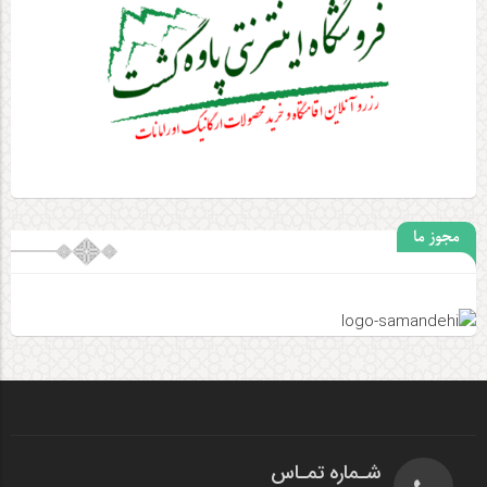
مجوز ما
شـماره تمـاس