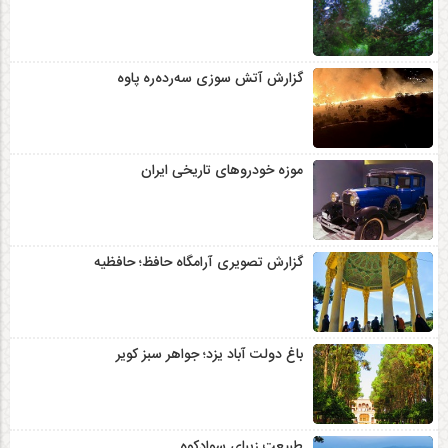
گزارش آتش سوزی سەردەرە پاوه
موزه خودروهای تاریخی ایران
گزارش تصویری آرامگاه حافظ؛ حافظیه‎
باغ دولت آباد یزد؛ جواهر سبز کویر
طبیعت زیبای سوادکوه