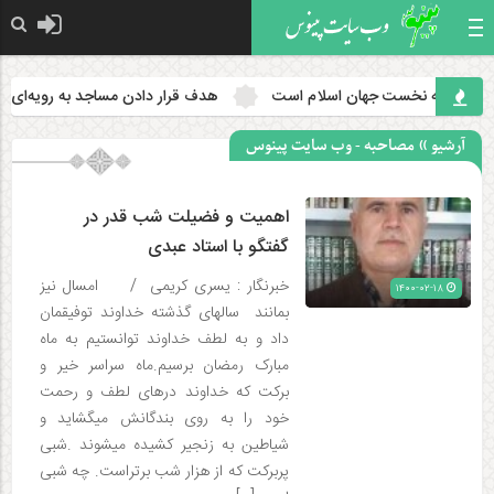
ئله نخست جهان اسلام است
هدف قرار دادن مساجد به رویه‌ای سازمان‌
آرشیو » مصاحبه - وب سایت پینوس
اهمیت و فضیلت شب قدر در
گفتگو با استاد عبدی
خبرنگار : یسری کریمی / امسال نیز
۱۴۰۰-۰۲-۱۸
بمانند سالهای گذشته خداوند توفیقمان
داد و به لطف خداوند توانستیم به ماه
مبارک رمضان برسیم.ماه سراسر خیر و
برکت که خداوند درهای لطف و رحمت
خود را به روی بندگانش میگشاید و
شیاطین به زنجیر کشیده میشوند .شبی
پربرکت که از هزار شب برتراست. چه شبی