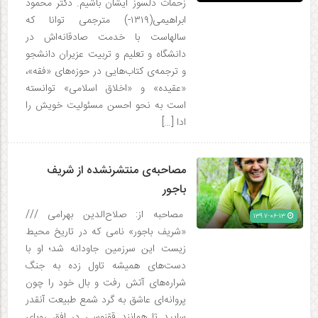
زحمات دلسوز ایشان باشیم. دکتر محمود
ابراهیمی(۱۳۱۹-) مترجمی توانا که
سالهاست با خدمت صادقانه‌اش در
دانشگاه و تعلیم و تربیت عزیران دانشجو
و ترجمه‌ی کتاب‌هایی در حوزه‌های «فقه»،
«عقیده» و «اخلاق اسلامی» توانسته
است به نحو احسن مسئولیت خویش را
ادا […]
مصاحبه‌ی منتشرنشده از شریف
باجور
مصاحبه از: صلاح‌الدین بهرامی ///
۱۳۹۷-۰۶-۱۳
«شریف باجور» نامی که در تاریخ محیط
زیست این سرزمین جاودانه شد؛ او با
دست‌های همیشه تاول زده به جنگ
شراره‌های آتش رفت و بال خود را چون
پروانه‌ای عاشق به گرد شمع طبیعت آنقدر
سایید تا همانند ققنوسی در افق رویای