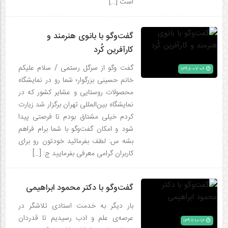
است […]
گفت‌وگو با بانوی هنرمند و
کارآفرین کُرد
گفت وگو از سرگل رستمی / سلام علیکم
۱۳۹۸-۰۷-۰۶
خانم حسینی بزرگوار؛ شما رو در نمایشگاه
محصولات روستایی و عشایر کشور که در
نمایشگاه بین‌المللی تهران برگزار شد زیارت
کردم خیلی مشتاق بودم تا فرصتی پیدا
شود و امکان گفت‌وگو با شما برام فراهم
بشه س: لطف بفرمائید خودتون رو برای
کاربران گرامی معرفی بفرمایید ج: […]
گفت‌وگو با دکتر محمود ابراهیمی
بار دیگر به خدمت استادی تلاشگر در
عرصه‌ی علم و ادب رسیدیم تا قدردان
۱۳۹۷-۱۰-۱۶