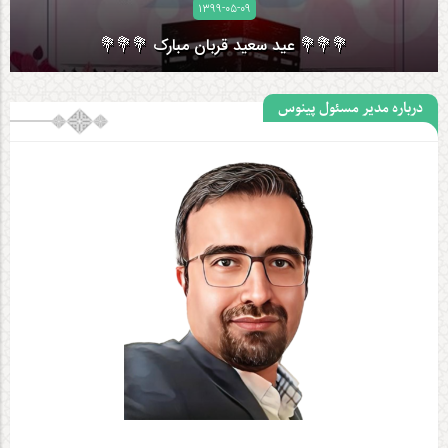
۱۳۹۹-۰۵-۰۹
💐💐💐 عید سعید قربان مبارک 💐💐💐
درباره مدیر مسئول پینوس