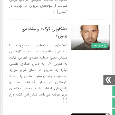
صیانت از بلوط‌های مریوان، در نهایت در
آسمان […]
«شکارچی گرگ» و «شاخه‌ی
زیتون»
گفت‌وگوی اختصاصی اصلاح‌وب با
۱۳۹۶-۱۱-۰۹
عبدالعزیز سلیمی، نویسندە و کارشناس
مسائل دینی درباب حملەی نظامی ترکیە
بە عفرین // بە دنبال حملەی نظامی
ترکیە به عفرین در شمال شرق سوریە
اصلاح‌وب چند پرسش اساسی را با چند
کارشناس در میان گذاشتە است و
پاسخ‌های ایشان را بە محضر مخاطبان
صفحه نخست
عزیز عرضە می‌دارد. تذکار این نکته لازم
[…]
تالار گفتمان
آپارات