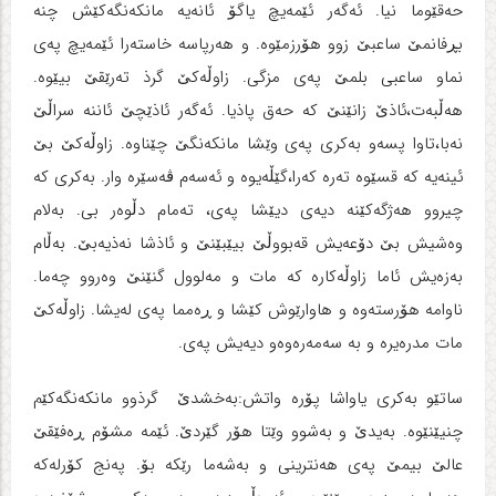
حه‌قێوما نیا. ئه‌گه‌ر ئێمه‌یچ یاگۆ ئانه‌یه‌ مانکه‌نگه‌کێش چنه‌
بڕفانمێ ساعبێ زوو هۆرزمێوه‌. و هه‌رپاسه‌ خاسته‌را ئێمه‌یچ په‌ی
نماو ساعبی بلمێ په‌ی مزگی. زاوڵه‌کێ گرذ ته‌رێقێ بیێوه‌.
هه‌ڵبه‌ت،ئاذێ زانێنێ که‌ حه‌ق پاذیا. ئه‌گه‌ر ئاذێچێ ئاننه‌ سراڵێ
نه‌با،تاوا پسه‌و به‌کری په‌ی وێشا مانکه‌نگێ چێناوه‌. زاوڵه‌کێ بێ
ئینه‌یه‌ که‌ قسێوه‌ ته‌ره‌ که‌را،گێڵه‌یوه‌ و ئه‌سه‌م ڤه‌سێره‌ وار. به‌کری که‌
چیروو هه‌ژگه‌کێنه‌ دیه‌ی دیێشا په‌ی، ته‌مام دڵوه‌ر بی. به‌لام
وه‌شیش بێ دۆعه‌یش قه‌بووڵێ بیێبێنێ و ئاذشا نه‌ذیه‌بێ. به‌ڵام
به‌زه‌یش ئاما زاوڵه‌کاره‌ که‌ مات و مه‌لوول گنێنێ وه‌روو چه‌ما.
ناوامه‌ هۆرسته‌وه‌ و هاوارێوش کێشا و ڕه‌مما په‌ی له‌یشا. زاوڵه‌کێ
مات مدره‌یره‌ و به‌ سه‌مه‌ره‌وه‌و دیه‌یش په‌ی.
ساتێو به‌کری یاواشا پۆره‌ واتش:به‌خشدێ گرذوو مانکه‌نگه‌کێم
چنیێنێوه‌. به‌یدێ و به‌شوو وێتا هۆر گێردێ. ئێمه‌ مشۆم ڕه‌فێقێ
عالێ بیمێ په‌ی هه‌نترینی و به‌شه‌ما رێکه‌ بۆ. په‌نج کۆرله‌که‌