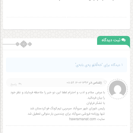
ثبت دیدگاه
1 دیدگاه برای “خه‌ڵاتێو په‌ی بابه‌ی”
در
6
ناشناس
۱۳۹۳-۰۲-۱۶ ۰۸:۵۹
پاسخ
با عرض سلام و ادب و احترام لطفا این دو خبر را ملاحظه فرمایئد و نظر خود
را بیان فرمائید.
با تشکر فراوان
رئیس شورای شهر سروآباد سرمربی تیم کونگ فو کردستان شد
تنها روزنامه فروشی سروآباد برای چندمین بار متوالی تعطیل شد
سایت hawramanat.com