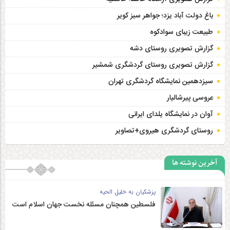
باغ دولت آباد یزد؛ جواهر سبز کویر
طبیعت زیبای سوادکوه
گزارش تصویری روستای دشه
گزارش تصویری روستای گردشگری شمشیر
سیزدهمین نمایشگاه گردشگری تهران
عروسی پیرشالیار
آوان در نمایشگاه یلدای ایرانی
روستای گردشگری هیروی+تصاویر
آخرین نوشته ها
پزشکیان به خلیل الحیه
فلسطین همچنان مسئله نخست جهان اسلام است