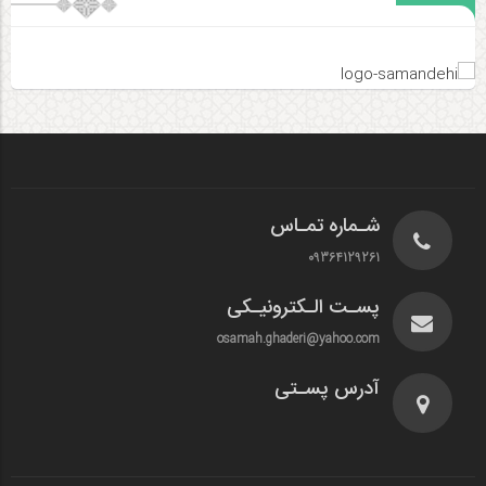
شـماره تمـاس
09364129261
پسـت الـکترونیـکی
osamah.ghaderi@yahoo.com
آدرس پسـتی