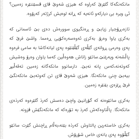
مانکه‌نگه‌کا گلێرێ که‌راوه‌ که‌ هیزی شه‌وێ ڤای ڤسێننێره‌ زه‌مین؟
ئی ویره‌ بی دیارکه‌و ئانه‌یه‌ که‌ ڕانه‌ لوه‌یش کرژته‌ر که‌رۆوه‌.
تازه‌،ڕۆجیار زیابێ و ڕه‌نگیوی سووره‌ش ده‌ی بێ ئاسمانی که‌
به‌کری یاوا وه‌رۆ. به‌کری ئه‌وه‌سه‌ره‌کۆیی ڕه‌مما. واشێ فرێ که‌
په‌ی وه‌رمی ڕوانه‌ی گێڵه‌ی گێڵێنێوه‌ په‌ی لیانه‌کاشا به‌ سامی فره‌وه‌
پاڵشه‌نه‌ ویه‌رێنێ.ساتێو زاناش هه‌وه‌ڵین که‌سا یاوان وه‌رۆ وه‌شیش
که‌وته‌نه‌،که‌س پانه‌ نه‌بێ. دارسانوو مانکه‌گانه‌ زه‌مین ته‌قه‌ڵبڕ
بیه‌بێ چنی مانکه‌نگا. هیزی شه‌وێ ڤای تن که‌وته‌بێ مانکه‌نگێ
فرێ ڕێزه‌ی بێنێره‌ زه‌مین.
به‌کری ساتێوه‌نه‌ که‌ گۆرانیێ واچێ ده‌سش که‌رذ گلێره‌وه‌ که‌رذه‌ی
مانکه‌نگا. پاڵتاوه‌که‌ش که‌رذ به‌ تۆره‌که‌ که‌ مانکه‌نگێش ڤزونه‌.
به‌کری خاسته‌رین پالتاوش که‌رذه‌ بێنه‌،به‌ڵام ڕاچنش گێرت ساتێو
گێڵۆوه‌ په‌ی یانه‌ی خاس شۆرۆش.