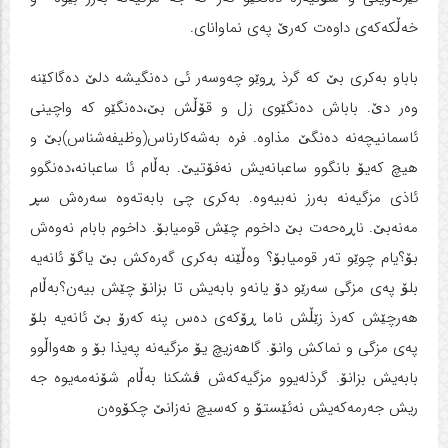
خه‌ڵکه‌که‌ی داوه‌ت که‌رێ په‌ی نماوانای.
باباو به‌کری بێ که‌ گرذ ڕوێو چه‌وسه‌ر ئی ده‌نگیشه‌ دلێ ده‌گاکێنه‌
وه‌ر دێ. باباش ده‌نگێوی زل و قۆڵش بێ،ده‌نگێو که‌ واچینی
ئاسمانیچه‌نه‌ ده‌نگێ مذاوه‌. فره‌ به‌شه‌کارناس(وظیفه‌شناس)بێ و
هیچ که‌یۆ بانگوو ساعبانه‌یش نه‌فۆتیێ. به‌ڵام ئا ساعبانه‌،ده‌نگوو
ئاذی مزگیه‌نه‌ به‌رز نه‌بیه‌وه‌. به‌کری چی بابه‌ته‌وه‌ سه‌ره‌ش سڕ
مه‌نه‌بێ. ناڕه‌حه‌ت بێ داخوم چێش قومیابۆ. داخوم بابام نه‌وه‌ش
بۆ؟یام چوێو ته‌ر قومیابۆ؟ وه‌ڵێنه‌ به‌کری گه‌ره‌کش بێ یاگۆ ئانه‌یه‌
بلۆ په‌ی مزگی‌ سه‌رێو دۆ یانه‌و بابه‌یش تا بزانۆ چێش بیه‌ن؟به‌ڵام
هه‌رچێش که‌رذ زێڵش ناما ڕۆکه‌ی ده‌س پنه‌ که‌رۆ بێ ئانه‌یه‌ بلۆ
په‌ی مزگی و نماکش وانۆ. گاهه‌زیچ یۆ مزگیه‌نه‌ په‌یذا بۆ و هه‌واڵوو
بابه‌یش بزانۆ. گرذله‌یوو مزگیه‌که‌ش ڤشکنا به‌ڵام شۆنه‌مه‌یوه‌ جه‌
ریش جه‌رمه‌که‌یش نه‌ئێستۆ و که‌سیچ نه‌زانێ چکۆوه‌ن