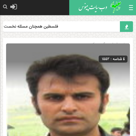
فلسطین همچنان مسئله نخست جهان اس
صفحه اصلی
» گروه »
کوردی
شناسه : 1552