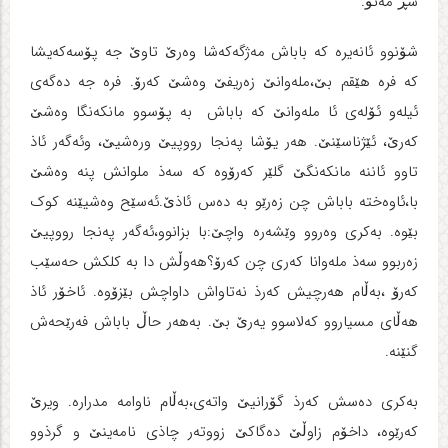
سڕ مه‌نۆ.
شۆنوو ئانه‌یره‌ که‌ باباش مه‌ژگه‌که‌شا وه‌رێ تاوێ جه‌ پۆسه‌که‌یشا
که‌ فره‌ هێقم بێ،مله‌وانێ زه‌ریفێ وه‌شێ که‌رۆ. فره‌ جه‌ ده‌گه‌ی
ئیله‌و ئۆله‌ی ئا مله‌وانێ که‌ باباش به‌ پۆسوو مانکه‌نگا وه‌شێ
که‌رێ، ئێژناسێنێ. هه‌ر یۆشا په‌نجا رووپیێ وره‌شیێ، وئه‌گه‌ر ئاذ
تاوو ئاننه‌ مانکه‌نگێ گلێر که‌رۆوه‌ که‌ سه‌ذ ملوانش پنه‌ وه‌شێ
با،ئاوه‌خته‌ باباش چن زه‌رێو به‌ ده‌س ئاذێ.ئه‌سێح وه‌شیێنه‌ کوک
بێوه‌. به‌کری وه‌روو وێشه‌ره‌ واچێ:با بزانوو،ئه‌گه‌ر په‌نجا رووپیێ
زه‌ربوو سه‌ذ مله‌وانا که‌ری چن که‌رۆ؟هه‌وڵش دا به‌ کلکش حه‌سێب
که‌رۆ ،به‌ڵام هه‌رچیش که‌رذ نه‌تاواش داواچش بێزۆوه‌. ئاخۆر ئاذ
هه‌ڵای مسیاروو که‌لاسوو یه‌رێ بێ. به‌هه‌ر حاڵ باباش فه‌رێحه‌ش
گنێنه‌.
به‌کری ده‌سش که‌رذ گۆرانیێ واته‌ی،به‌ڵام ناوامه‌ مدراره‌. ویرێ
که‌رێوه‌، داخۆم زاوڵێ ده‌گاکێ زووته‌ر چاذی نامه‌ینێ و گرذوو