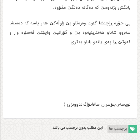
بانگش بژنه‌ومێ که‌ ده‌گانه‌ ده‌نگێ مذۆوه‌.
پی جۆره‌ ڕاچنشا گێرت.وه‌ره‌تاو بێ.زاوڵه‌کێ هه‌ر پاسه‌ که‌ ده‌سشا
سه‌روو شاناو هه‌نترینیه‌وه‌ بێ و گۆرانیێ واچێنێ ڤه‌سێره‌ وار و
که‌وتێ ڕا په‌ی یانه‌و باباو به‌کری.
نویسه‌ر:جۆسران سافانۆ(ئه‌ندوونزی )
این مطلب بدون برچسب می باشد.
برچسب ها