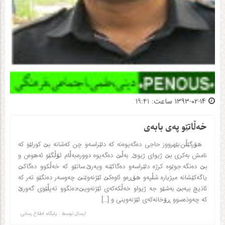
۱۳۹۳-۰۲-۱۴ ساعت: 19:41
خه‌ڵاتێو په‌ی بابه‌ی
هۆرگێڵن:بێهرووز حاجی ده‌گه‌یوه‌نه‌ که دلێراسه‌و چن که‌شانه‌ بێ کورلێو که‌
نامش به‌کری بێ ژیوای ژیوێ. به‌ڵێ ده‌گه‌یوه‌ دووره‌،به‌ڵام ئۆڵگێو ئه‌هوه‌ن و
بێ ده‌نگه‌.جوێوه‌ کرژه‌ دلێراسه‌و ده‌گاکێنه‌ ویه‌رێ.ساتێو که‌ خه‌ڵکوو ده‌گاکێ
یاگه‌کێشانه‌ میژیاره‌ شڵپه‌و هۆڕه‌و ئاوه‌کێ ئێژنه‌وێنێ چه‌وسه‌ر ده‌نگێو ته‌ر که‌
ئاذیچ بیه‌بێ به‌شێو جه‌ ژیواو خه‌ڵکه‌که‌ی ئێژنه‌ویێ؛ده‌نگوو ته‌پڵێوی گه‌ورێ
که‌ چه‌وذه‌سوو ڕۆخانه‌که‌ی ئێژنه‌وینی و […]
ارسال توسط :
پایگاه اطلاع رسانی