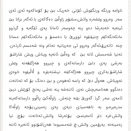
ناوامه‌ ورنگه‌ ورنگێوش ئێژنی. خه‌ریک بێ یۆ کۆماکه‌وه‌ ئه‌ی ئه‌ی
سه‌ر. وه‌روو وێشه‌ره‌ واتش،مشۆم زاوڵێ ده‌گاکه‌ی با.ئه‌گه‌ر بزانا بێ
ئینه‌یه‌ خه‌به‌رشا ده‌و پنه ‌چه‌وسه‌ر ئامانا په‌ی ئێگه‌یه‌ و گرذوو
مانکه‌نگه‌کێم چنیێنێوه‌ تووڕێ با ده‌سمۆ و مانکه‌نگه‌کێم مسانا
چنه‌. تاته‌ڕۆ،ئه‌گه‌ر وه‌روو ئی جه‌ریانیه‌ نه‌ذام ونه‌ شه‌مسم ئارذه‌ن.
ته‌نیا شه‌مسش ئانه‌ بێ که‌ وه‌ڵێ ئانه‌یه‌ ویناش ویش شاراشۆ.
به‌رشی په‌ی دلێ دارسانه‌که‌ی و چیروو هه‌ژگێڤه‌‌نه‌ وێش
شاراشۆ.به‌کری چیروو هه‌ژگه‌کێنه‌ نیشته‌بێره‌ و ڵاڵیێوه‌ خوه‌ی
نه‌ویناش. هه‌وڵ دێ که‌ پاسه‌ ئه‌هوه‌ن و بێ ده‌نگ بۆ که‌ ته‌نانه‌ت
ده‌نگوو هه‌ناسه‌یچش نه‌ی. ئاننه‌شه‌ پنه‌ نه‌شی په‌نج کۆرێش دیێ
ئامه‌ی سه‌ر. گرذ گه‌ورێ بێنه‌ چنه‌ش. زاوڵه‌کێ پاڵوو دارسانه‌که‌ینه‌
مدره‌یره‌،و به‌ ناهه‌میذی دیه‌ی په‌ی زه‌مینی.یۆجه‌ زاوڵه‌کا
واتش:فره‌ دێر ئامه‌ینمێ. یۆته‌رشا واتش:ته‌نانه‌ت یۆچ نیا
زه‌مینه‌نه‌. یه‌رۆمین واتش:چ شه‌مسیوما هه‌ن!شۆنوو ئانه‌یره‌ ئاننه‌