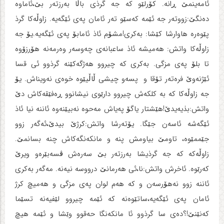
ئامه‌ینمێ ڕانه‌. کۆرلێو که‌ جه‌ گرذی باڵا به‌رزته‌ر بێ،ئاماوه‌
ده‌نگێ:زووته‌ر جه‌ ئێمه‌ که‌سێو ته‌ر ئامان په‌ی ئێگه‌یه‌. زاوڵه‌کا گرذ
پێوه‌ره‌ هاوارشا کێشا: به‌کری!مشۆم ئاذ ئامابۆ په‌ی ئێگه‌یه‌.یۆ جه‌
زاوڵه‌کا واتش: هه‌میشه‌ ئاذ ساعبانه‌ی چه‌وسه‌ر وه‌رمه‌نه‌ هۆرزۆوه‌
تا بلۆ په‌ی مزگی. به‌کری که‌ چیروو هه‌ژگه‌کێنه‌ گرذوو ئی قسا
ئێژنه‌وێ فره‌ته‌ر تۆقا و پسه‌و چیشی ڵاڵیێوه‌ خوه‌ی نه‌ویناش. یۆ
جه‌ زاوڵه‌کا که‌ به‌ کلکه‌ش چیروو دارێوی نیشانوو ڕه‌فێقه‌کاش دێ
واتش:بذیه‌یدێ!هێشتار یاگۆ په‌یاش مه‌حوه‌ نه‌بیێنه‌وه‌ ئاننه‌ نیا ئاذ
ئێگه‌شه‌ ئاسه‌ن جێگا. یۆته‌رشا واتش:کرژێ بیدێ،ئه‌گه‌ر زوو
جێممێوه‌، تاومێ بیاومش پنه‌ و مانکه‌نگه‌کاش چنه‌ بسانمێ.
زاوڵه‌که‌ که‌ جه‌ گرذیشا به‌رزته‌ر بێ سه‌ره‌ش ڤسه‌بێره‌و ویرێ
که‌رێوه‌. ئاخرش واتش:نا،ئی هه‌رمانێ درووسه‌ نیه‌نه‌. مه‌گه‌ر به‌کری
ئاننه‌ زوو نه‌هۆرسه‌ن و که‌ هه‌م لوان په‌ی مزگی و هه‌میچ کرژ
ئامان په‌ی ئێگه‌یه‌،ساتێوه‌نه‌ که‌ ئێمه‌ چیروو لێفیه‌نه‌ تسێما
که‌نێنێ!؟ده‌ی سا گرذوو ئا مانکه‌نگا حه‌قوو وێشا و ئێمه‌ هیچ