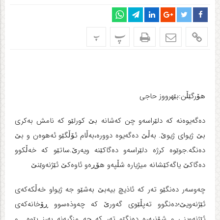
پ
پ
هۆرگێڵن:بێهرووز حاجی
ده‌گه‌یوه‌نه‌ که دلێراسه‌و چن که‌شانه‌ بێ کورلێو که‌ نامش به‌کری
بێ ژیوای ژیوێ. به‌ڵێ ده‌گه‌یوه‌ دووره‌،به‌ڵام ئۆڵگێو ئه‌هوه‌ن و بێ
ده‌نگه‌.جوێوه‌ کرژه‌ دلێراسه‌و ده‌گاکێنه‌ ویه‌رێ.ساتێو که‌ خه‌ڵکوو
ده‌گاکێ یاگه‌کێشانه‌ میژیاره‌ شڵپه‌و هۆڕه‌و ئاوه‌کێ ئێژنه‌وێنێ
چه‌وسه‌ر ده‌نگێو ته‌ر که‌ ئاذیچ بیه‌بێ به‌شێو جه‌ ژیواو خه‌ڵکه‌که‌ی
ئێژنه‌ویێ؛ده‌نگوو ته‌پڵێوی گه‌ورێ که‌ چه‌وذه‌سوو ڕۆخانه‌که‌ی
ئێژنه‌وینی و شۆنیه‌ره‌ ده‌نگێو ته‌ر که‌ جه‌ مزگیه‌نه‌ به‌رز بێوه‌ و