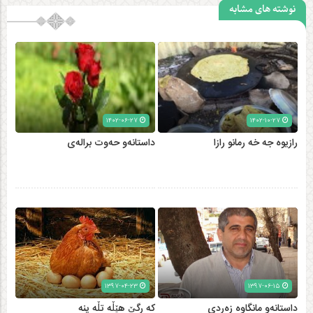
نوشته های مشابه
۱۴۰۲-۰۶-۲۷
۱۴۰۲-۱۰-۲۷
رازیوه جه‌ خه رمانو رازا
داستانه‌و حه‌وت براله‌ی
۱۳۹۷-۰۴-۲۳
۱۳۹۷-۰۶-۱۵
داستانەو مانگاوە زەردی
که رگێ هێڵه تڵه ینه