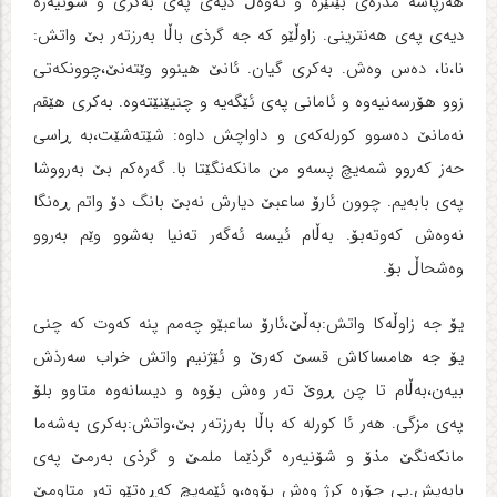
هه‌رپاسه‌ مدره‌ی بێنێره‌ و ئه‌وه‌ڵ دیه‌ی په‌ی به‌کری و شۆنیه‌ره‌
دیه‌ی په‌ی هه‌نترینی. زاوڵێو که‌ جه‌ گرذی باڵا به‌رزته‌ر بێ واتش:
نا،نا، ده‌س وه‌ش. به‌کری گیان. ئانێ هینوو وێته‌نێ،چوونکه‌تی
زوو هۆرسه‌نیه‌وه‌ و ئامانی په‌ی ئێگه‌یه‌ و چنیێنێته‌وه‌. به‌کری هێقم
نه‌مانێ ده‌سوو کورله‌که‌ی و داواچش داوه‌: شێته‌شێت،به‌ ڕاسی
حه‌ز که‌روو شمه‌یچ پسه‌و من مانکه‌نگێتا با. گه‌ره‌کم بێ به‌رووشا
په‌ی بابه‌یم. چوون ئارۆ ساعبێ دیارش نه‌بێ بانگ دۆ واتم ڕه‌نگا
نه‌وه‌ش که‌وته‌بۆ. به‌ڵام ئیسه‌ ئه‌گه‌ر ته‌نیا به‌شوو وێم به‌روو
وه‌شحاڵ بۆ.
یۆ جه‌ زاوڵه‌کا واتش:به‌ڵێ،ئارۆ ساعبێو چه‌مم پنه‌ که‌وت که‌ چنی
یۆ جه‌ هامساکاش قسێ که‌رێ و ئێژنیم واتش خراب سه‌رذش
بیه‌ن،به‌ڵام تا چن ڕوێ ته‌ر وه‌ش بۆوه‌ و دیسانه‌وه‌ متاوو بلۆ
په‌ی مزگی. هه‌ر ئا کورله‌ که‌ باڵا به‌رزته‌ر بێ،واتش:به‌کری به‌شه‌ما
مانکه‌نگێ مذۆ و شۆنیه‌ره‌ گرذێما ملمێ و گرذی به‌رمێ په‌ی
بابه‌یش.پی جۆره‌ کرژ وه‌ش بۆوه‌،و ئێمه‌یچ که‌ڕه‌تێو ته‌ر متاومێ