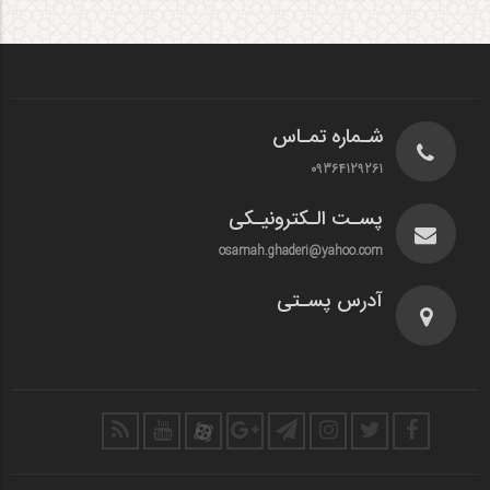
شـماره تمـاس
09364129261
پسـت الـکترونیـکی
osamah.ghaderi@yahoo.com
آدرس پسـتی