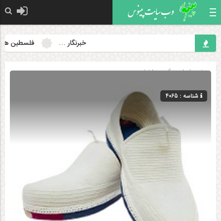
خبرنگار …
فلسطین همچنان 
صفحه اصلی
» گروه »
اخبار
شناسه : 4065