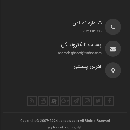
شـماره تمـاس
09364129261
پسـت الـکترونیـکی
osamah.ghaderi@yahoo.com
آدرس پسـتی
Copyright© 2007-2024 penous.com All Rights Rserved
طراحی سایت : اسامه قادری