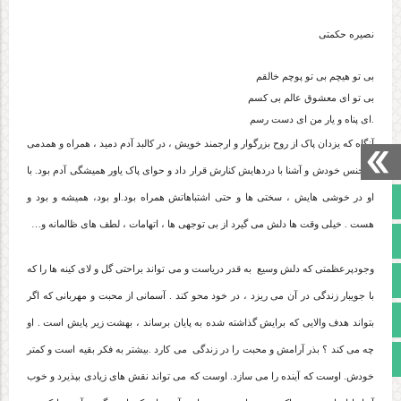
نصیره حکمتی
بی تو هیچم بی تو پوچم خالقم
بی تو ای معشوق عالم بی کسم
.
ای پناه و یار من ای دست رسم
آنگاه که یزدان پاک از روح بزرگوار و ارجمند خویش ، در کالبد آدم دمید ، همراه و همدمی
از جنس خودش و آشنا با دردهایش کنارش قرار داد و حوای پاک یاور همیشگی آدم بود. با
صفحه نخست
او در خوشی هایش ، سختی ها و حتی اشتباهاتش همراه بود.او بود، همیشه و بود و
هست . خیلی وقت ها دلش می گیرد از بی توجهی ها ، اتهامات ، لطف های ظالمانه و…
تالار گفتمان
وجودپرعظمتی که دلش وسیع
به قدر دریاست و می تواند براحتی گل و لای کینه ها را که
آپارات
با جویبار زندگی در آن می ریزد ، در خود محو کند . آسمانی از محبت و مهربانی که اگر
اینستاگرام
بتواند هدف والایی که برایش گذاشته شده به پایان برساند ، بهشت زیر پایش است . او
چه می کند ؟ بذر آرامش و محبت را در زندگی
می کارد .بیشتر به فکر بقیه است و کمتر
مجوز سایت
خودش. اوست که آینده را می سازد. اوست که می تواند نقش های زیادی بپذیرد و خوب