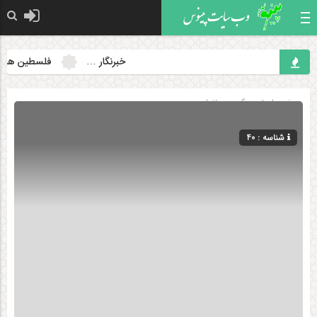
خبرنگار …
فلسطین همچنان 
صفحه اصلی
» گروه »
بانوان
شناسه : 40